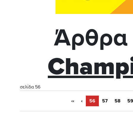
Άρθρα 
Champi
σελίδα 56
‹‹
‹
56
57
58
5