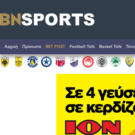
Αρχική
Πρόσωπα
BET POST
Football Talk
Basket Talk
Τένι