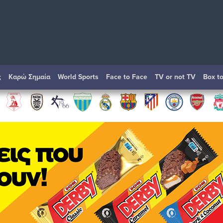
ς
Καρώ Σημαία
World Sports
Face to Face
TV or not TV
Box t