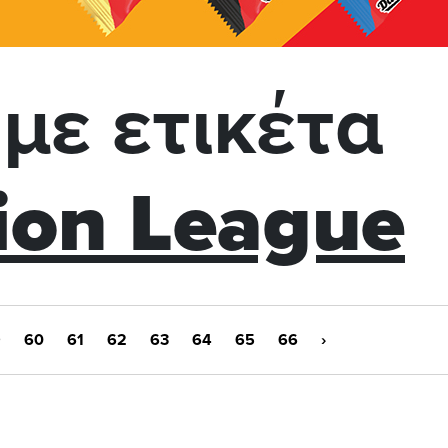
με ετικέτα
on League
9
60
61
62
63
64
65
66
›