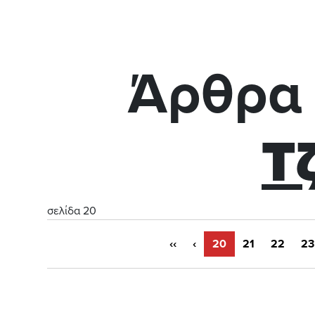
Άρθρα 
Τ
σελίδα 20
‹‹
‹
20
21
22
23