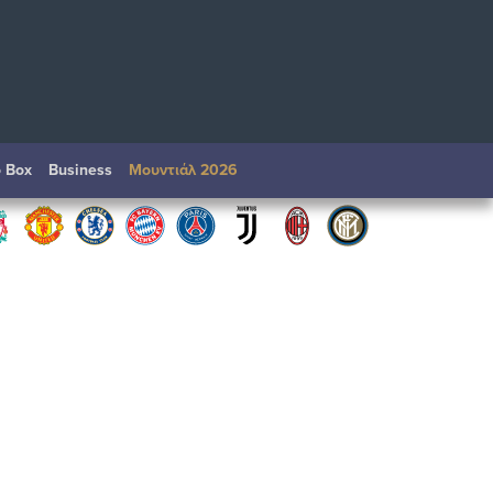
o Box
Βusiness
Μουντιάλ 2026