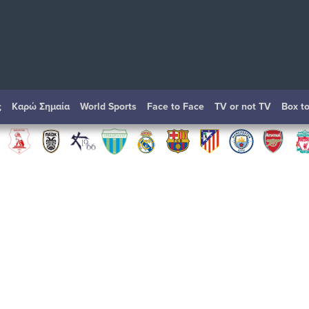
ς
Καρώ Σημαία
World Sports
Face to Face
TV or not TV
Box t