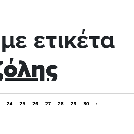
με ετικέτα
ζόλης
24
25
26
27
28
29
30
›