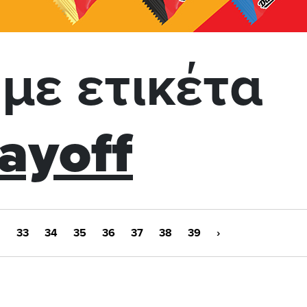
με ετικέτα
layoff
2
33
34
35
36
37
38
39
›