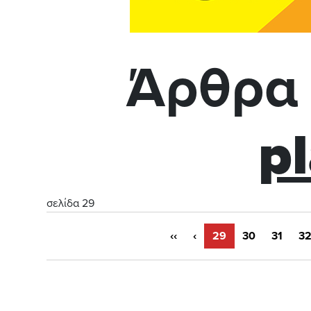
Άρθρα 
p
σελίδα 29
‹‹
‹
29
30
31
3