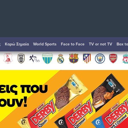
ς
Καρώ Σημαία
World Sports
Face to Face
TV or not TV
Box t