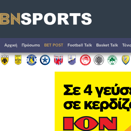
Αρχική
Πρόσωπα
BET POST
Football Talk
Basket Talk
Τένι