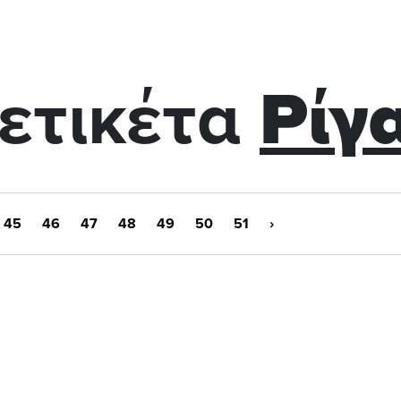
ετικέτα
Ρίγ
45
46
47
48
49
50
51
›