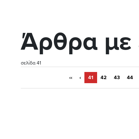
Άρθρα με 
σελίδα 41
‹‹
‹
41
42
43
44