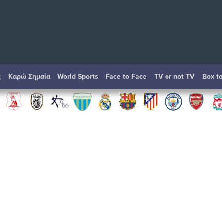
ς
Καρώ Σημαία
World Sports
Face to Face
TV or not TV
Box t