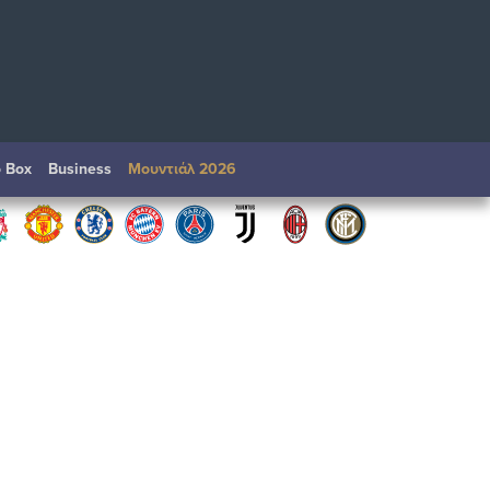
o Box
Βusiness
Μουντιάλ 2026