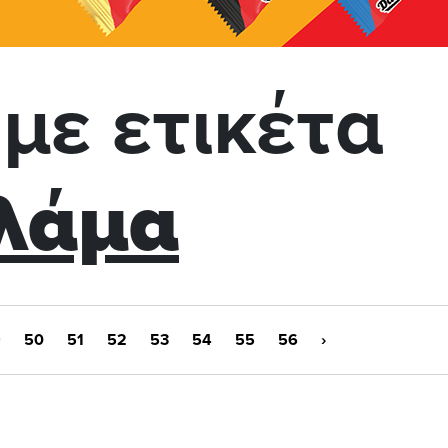
με ετικέτα
λάμα
9
50
51
52
53
54
55
56
›