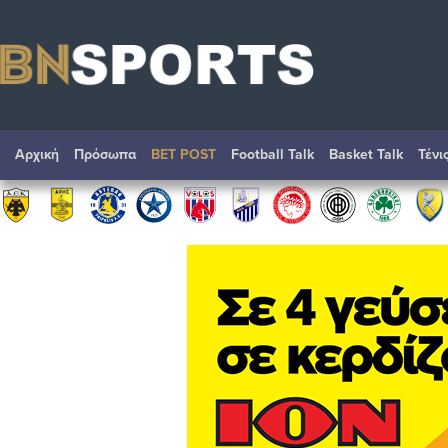
Αρχική
Πρόσωπα
BET POST
Football Talk
Basket Talk
Τένι