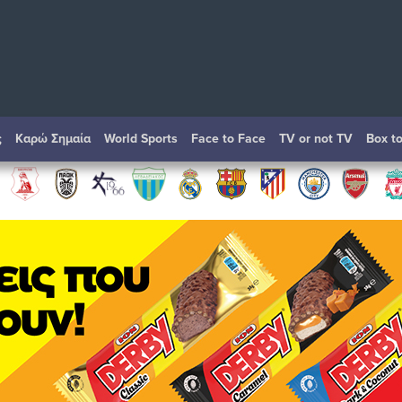
ς
Καρώ Σημαία
World Sports
Face to Face
TV or not TV
Box t