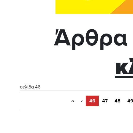
Άρθρα 
κ
σελίδα 46
‹‹
‹
46
47
48
4