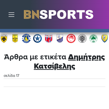
Toggle navigation
Άρθρα με ετικέτα
Δημήτρης
Κατσίβελης
σελίδα 17