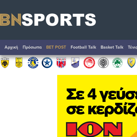
Αρχική
Πρόσωπα
BET POST
Football Talk
Basket Talk
Τένι