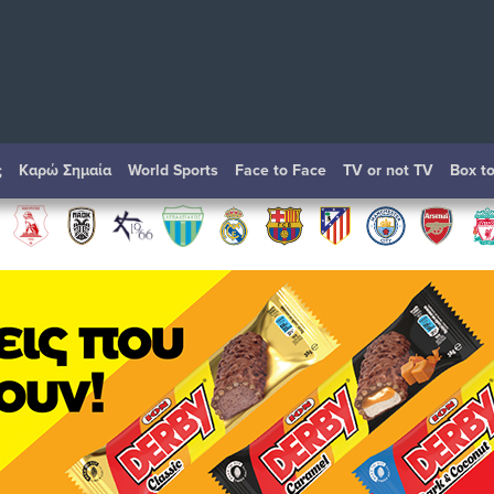
ς
Καρώ Σημαία
World Sports
Face to Face
TV or not TV
Box t