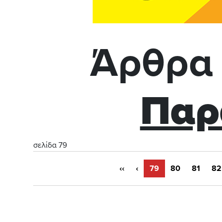
Άρθρα 
Παρ
σελίδα 79
‹‹
‹
79
80
81
82