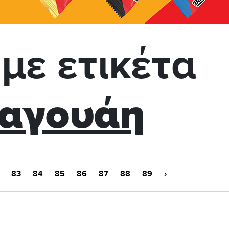
με ετικέτα
αγουάη
83
84
85
86
87
88
89
›