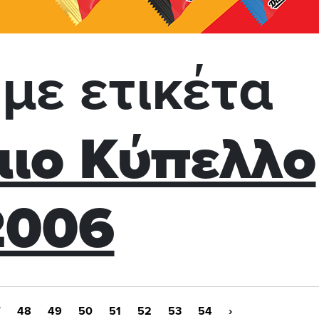
με ετικέτα
ιο Κύπελλο
2006
7
48
49
50
51
52
53
54
›