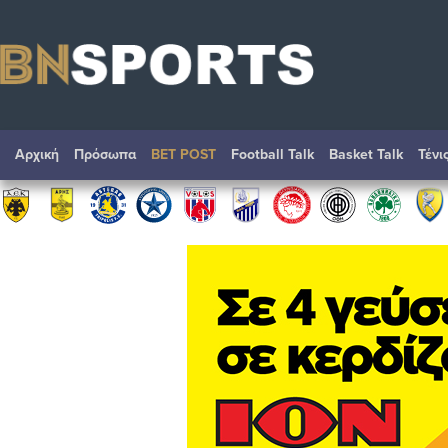
Αρχική
Πρόσωπα
BET POST
Football Talk
Basket Talk
Τένι