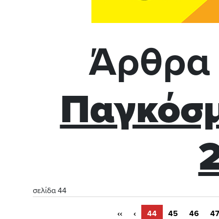
Άρθρα 
Παγκόσμ
σελίδα 44
‹‹
‹
44
45
46
4