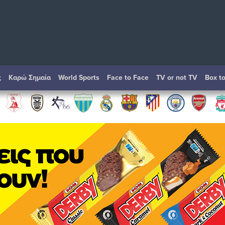
ς
Καρώ Σημαία
World Sports
Face to Face
TV or not TV
Box t