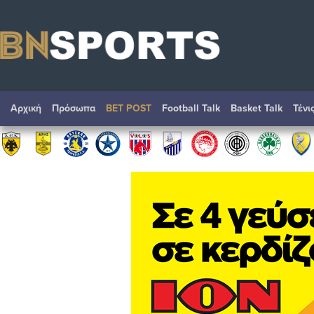
Αρχική
Πρόσωπα
BET POST
Football Talk
Basket Talk
Τένι