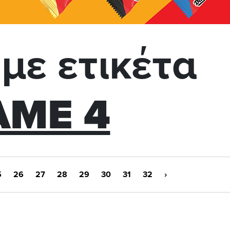
με ετικέτα
AME 4
5
26
27
28
29
30
31
32
›