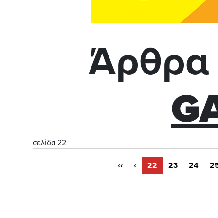
Άρθρα 
G
σελίδα 22
‹‹
‹
22
23
24
2