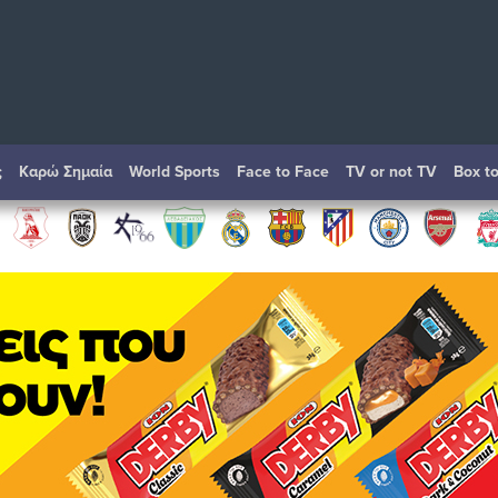
ς
Καρώ Σημαία
World Sports
Face to Face
TV or not TV
Box t