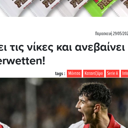
Παρασκευή 29/05/202
 τις νίκες και ανεβαίνει
erwetten!
tags :
Μόντσα
Καταντζάρο
Serie A
Int