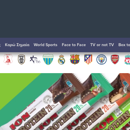
ς
Καρώ Σημαία
World Sports
Face to Face
TV or not TV
Box t