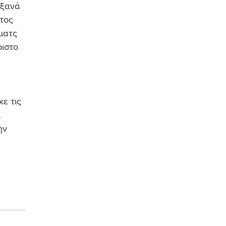
 ξανά
τος
ματς
ριστο
ε τις
ι
ην