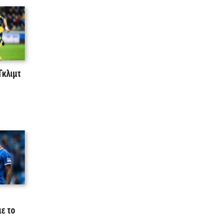
Γκλιμτ
με το