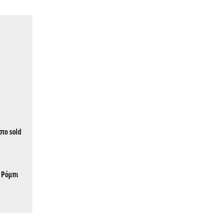
στο sold
, Ρόμπι