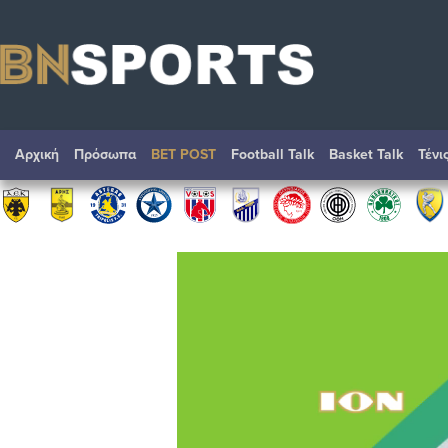
Αρχική
Πρόσωπα
BET POST
Football Talk
Basket Talk
Τένι