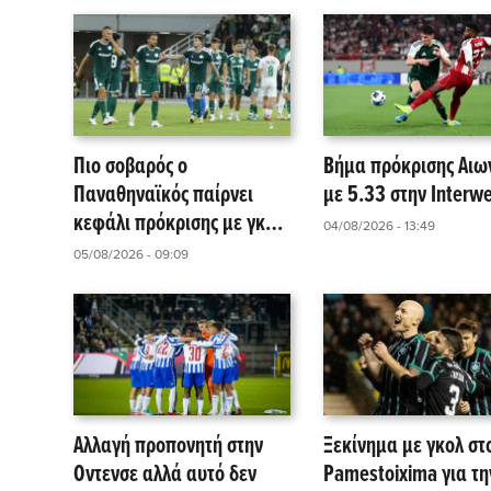
Πιο σοβαρός ο
Βήμα πρόκρισης Αιω
Παναθηναϊκός παίρνει
με 5.33 στην Interwe
κεφάλι πρόκρισης με γκολ
04/08/2026 - 13:49
στην Interwetten
05/08/2026 - 09:09
Αλλαγή προπονητή στην
Ξεκίνημα με γκολ στ
Οντενσε αλλά αυτό δεν
Pamestoixima για τη