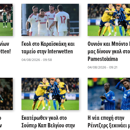
νίων
Γκολ στο Καραϊσκάκη και
Ουνιόν και Μπόντο 
tten!
ταμείο στην Interwetten
μας δίνουν γκολ στο
Pamestoixima
04/08/2026 - 09:58
04/08/2026 - 09:21
ο
Εκατέρωθεν γκολ στο
Η νέα εποχή στην
ν
Σούπερ Καπ Βελγίου στην
Ρέιντζερς ξεκινάει 