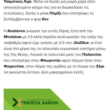
Τσάμπιονς Λιγκ
. Θέλει να δώσει μια μικρή χαρά στον
απογοητευμένο κόσμο της για να διασκεδάσει τις
εντυπώσεις. Εκτός ο μπακ
Παρίζι
που επιστρέφει το
Σεπτέμβριο και ο φορ
Κεν
.
Η
Αταλάντα
γνώρισε την εντός έδρας ήττα από την
Μπολόνια
με 1-0 αλλά παρόλα αυτά κρατάει την υπέρ της
ισοβαθμία αφού είχε νικήσει με 2-0 στο «
Dall'Ara
» κι έτσι
είναι στα χέρια της το τελευταίο ευρωπαϊκό εισιτήριο μέσω
της 7ης θέσης. Λογικά το τελευταίο ματς του
Παλαντίνο
,
που επιστρέφει στην
Φλωρεντία
αφού πέρυσι ήταν στην
Φιορεντίνα
, στον πάγκο της ομάδας με το όνομα του
Σάρι
να ακούγεται έντονα. Δύο μακροχρόνιοι εκτός.