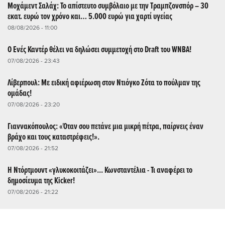
Μοχάμεντ Σαλάχ: Το απίστευτο συμβόλαιο με την Τραμπζονσπόρ – 30
εκατ. ευρώ τον χρόνο και… 5.000 ευρώ για χαρτί υγείας
08/08/2026 - 11:00
Ο Ενές Καντέρ θέλει να δηλώσει συμμετοχή στο Draft του WNBA!
07/08/2026 - 23:43
Λίβερπουλ: Με ειδική αφιέρωση στον Ντιόγκο Ζότα το πούλμαν της
ομάδας!
07/08/2026 - 23:20
Γιαννακόπουλος: «Όταν σου πετάνε μια μικρή πέτρα, παίρνεις έναν
βράχο και τους καταστρέφεις!».
07/08/2026 - 21:52
Η Ντόρτμουντ «γλυκοκοιτάζει»... Κωνσταντέλια - Τι αναφέρει το
δημοσίευμα της Kicker!
07/08/2026 - 21:22