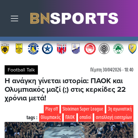
Toggle navigation
Football Talk
Πέμπτη 30/04/2026 - 18:40
Η ανάγκη γίνεται ιστορία: ΠΑΟΚ και
Ολυμπιακός μαζί (;) στις κερκίδες 22
χρόνια μετά!
Play off
Stoiximan Super League
3η αγωνιστική
tags :
Ολυμπιακός
ΠΑΟΚ
οπαδοί
ανταλλαγή εισιτηρίων