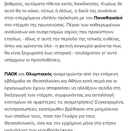
βαθμούς, αυτόματα τίθεται εκτός διεκδίκησης. Κυρίως δε
αυτό θα το κάνει, ούτως ή άλλως, η δικίά της συνέπεια
στην επερχόμενη «διπλή» πρόκληση με τον
Παναθηναϊκό
στο ντέρμπι της πρωτεούσας. Πέραν των καθιερωμένων
αναλύσεων και συσχετισμών ισχύος που προκύπτουν
ετησίως - ιδίως σ' αυτή την περίοδο της τελικής ευθείας,
όπου και κρίνονται όλα - η φετινή συγκυρία φαίνεται πως
θα είναι ξεχωριστή έως ιστορική - τουλάχιστον γι' αυτό
υπάρχουν οι προϋποθέσεις.
ΠΑΟΚ
και
Ολυμπιακός
αναμετρώνται από την επόμενη
εβδόμαδα σε Θεσσαλονίκη και Αθήνα κατά σειρά και οι
οργανωμένοι έχουν αποφασίσει να αλλάξουν σελίδα στη
διεξαγωγή των ντέρμπι, συμφωνόντας για ανταλλαγή
εισιτηρίων σε αμφότερες τις αναμετρήσεις! Συγκεκριμένα,
αντιπροσωπείες εκατέρωθεν βρέθηκαν στα μνημόσυνα
των οπαδών τους, τόσο τον Γενάρη για τους
Θεσσαλονικείς, όσο και τον ερχόμενο μήνα στο ετήσιο
μνημόσυνο των «ερυθρολεύκων».