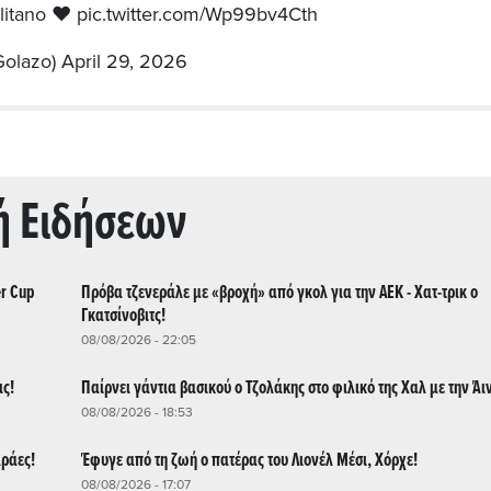
olitano ❤️
pic.twitter.com/Wp99bv4Cth
Golazo)
April 29, 2026
ή Ειδήσεων
er Cup
Πρόβα τζενεράλε με «βροχή» από γκολ για την ΑΕΚ - Χατ-τρικ ο
Γκατσίνοβιτς!
08/08/2026 - 22:05
ις!
Παίρνει γάντια βασικού ο Τζολάκης στο φιλικό της Χαλ με την Άι
08/08/2026 - 18:53
αράες!
Έφυγε από τη ζωή ο πατέρας του Λιονέλ Μέσι, Χόρχε!
08/08/2026 - 17:07