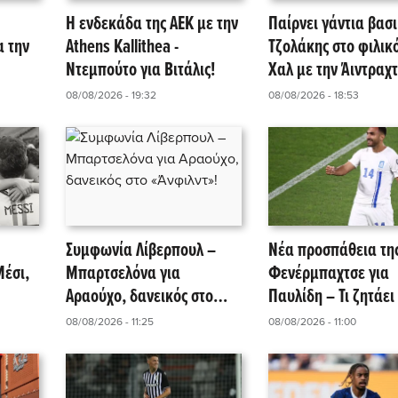
Η ενδεκάδα της ΑΕΚ με την
Παίρνει γάντια βασι
α την
Athens Kallithea -
Τζολάκης στο φιλικό
Ντεμπούτο για Βιτάλις!
Χαλ με την Άιντραχτ
08/08/2026 - 19:32
08/08/2026 - 18:53
Συμφωνία Λίβερπουλ –
Νέα προσπάθεια τη
Μέσι,
Μπαρτσελόνα για
Φενέρμπαχτσε για
Αραούχο, δανεικός στο
Παυλίδη – Τι ζητάει
«Άνφιλντ»!
Μπενφίκα για να πε
08/08/2026 - 11:25
08/08/2026 - 11:00
«ναι»!