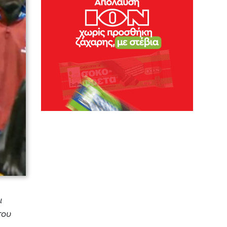
ι
του