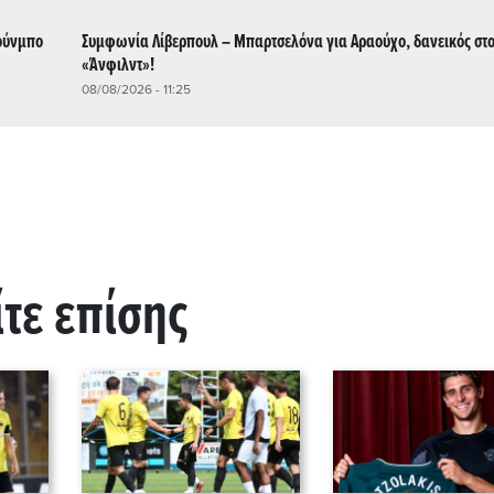
κούνμπο
Συμφωνία Λίβερπουλ – Μπαρτσελόνα για Αραούχο, δανεικός στ
«Άνφιλντ»!
08/08/2026 - 11:25
ίτε επίσης