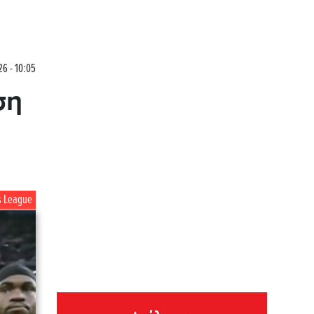
26 - 10:05
ση
s League