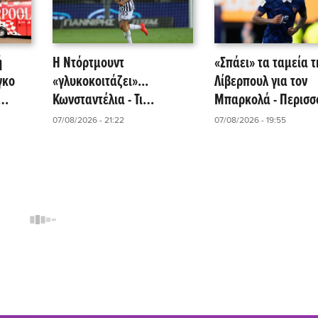
ή
Η Ντόρτμουντ
«Σπάει» τα ταμεία τ
γκο
«γλυκοκοιτάζει»...
Λίβερπουλ για τον
Κωνσταντέλια - Τι
Μπαρκολά - Περισσ
αναφέρει το δημοσίευμα
από 115 εκατομμύρ
07/08/2026 - 21:22
07/08/2026 - 19:55
της Kicker!
ευρώ θέλει η Παρί