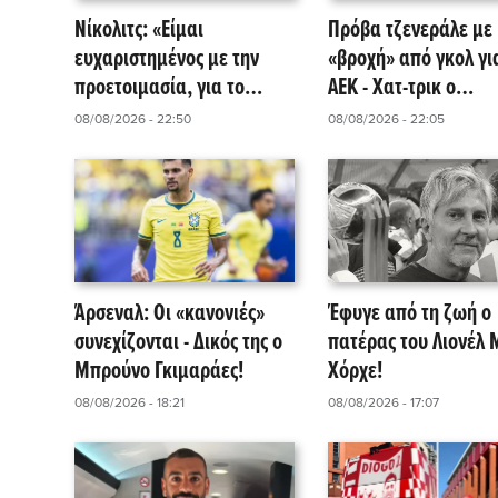
Νίκολιτς: «Είμαι
Πρόβα τζενεράλε με
ευχαριστημένος με την
«βροχή» από γκολ γι
προετοιμασία, για το
ΑΕΚ - Χατ-τρικ ο
Super Cup και τα playoffs
Γκατσίνοβιτς!
08/08/2026 - 22:50
08/08/2026 - 22:05
του Champions League,
αυτή θα είναι η ομάδα!»
Άρσεναλ: Οι «κανονιές»
Έφυγε από τη ζωή ο
συνεχίζονται - Δικός της ο
πατέρας του Λιονέλ 
Μπρούνο Γκιμαράες!
Χόρχε!
08/08/2026 - 18:21
08/08/2026 - 17:07