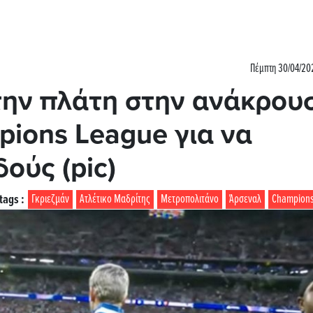
Πέμπτη 30/04/20
την πλάτη στην ανάκρου
pions League για να
ούς (pic)
tags :
Γκριεζμάν
Ατλέτικο Μαδρίτης
Μετροπολιτάνο
Άρσεναλ
Champion