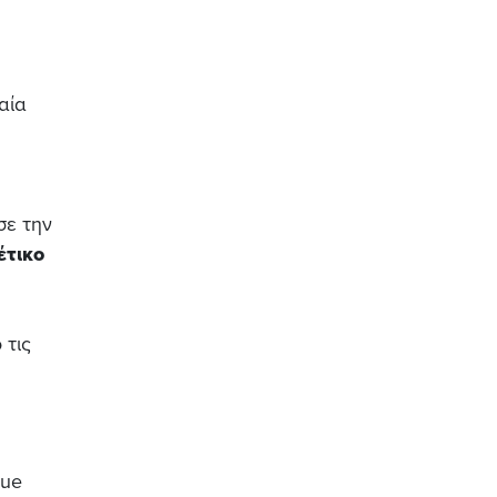
αία
σε την
έτικο
 τις
gue