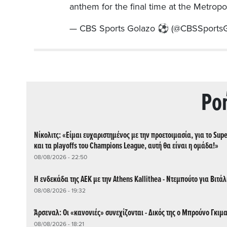
anthem for the final time at the Metrop
— CBS Sports Golazo ⚽️ (@CBSSports
Ρo
Νίκολιτς: «Είμαι ευχαριστημένος με την προετοιμασία, για το Sup
και τα playoffs του Champions League, αυτή θα είναι η ομάδα!»
08/08/2026 - 22:50
Η ενδεκάδα της ΑΕΚ με την Athens Kallithea - Ντεμπούτο για Βιτάλ
08/08/2026 - 19:32
Άρσεναλ: Οι «κανονιές» συνεχίζονται - Δικός της ο Μπρούνο Γκιμ
08/08/2026 - 18:21