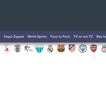
ς
Καρώ Σημαία
World Sports
Face to Face
TV or not TV
Box t