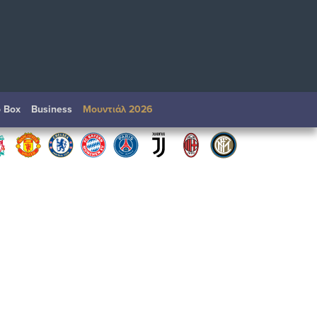
o Box
Βusiness
Μουντιάλ 2026