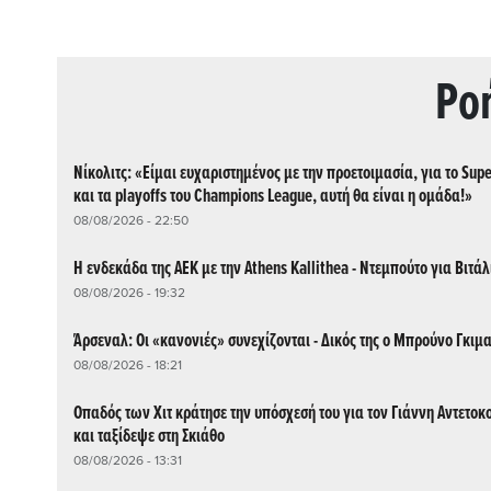
Ρo
Νίκολιτς: «Είμαι ευχαριστημένος με την προετοιμασία, για το Sup
και τα playoffs του Champions League, αυτή θα είναι η ομάδα!»
08/08/2026 - 22:50
Η ενδεκάδα της ΑΕΚ με την Athens Kallithea - Ντεμπούτο για Βιτάλ
08/08/2026 - 19:32
Άρσεναλ: Οι «κανονιές» συνεχίζονται - Δικός της ο Μπρούνο Γκιμ
08/08/2026 - 18:21
Οπαδός των Χιτ κράτησε την υπόσχεσή του για τον Γιάννη Αντετο
και ταξίδεψε στη Σκιάθο
08/08/2026 - 13:31