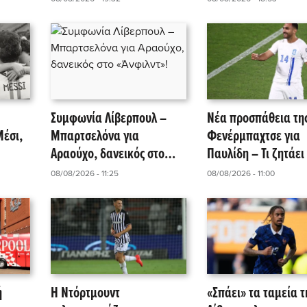
Συμφωνία Λίβερπουλ –
Νέα προσπάθεια τη
Μέσι,
Μπαρτσελόνα για
Φενέρμπαχτσε για
Αραούχο, δανεικός στο
Παυλίδη – Τι ζητάει
«Άνφιλντ»!
Μπενφίκα για να πε
08/08/2026 - 11:25
08/08/2026 - 11:00
«ναι»!
ή
Η Ντόρτμουντ
«Σπάει» τα ταμεία τ