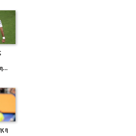
ς
 η
ι το
ης η