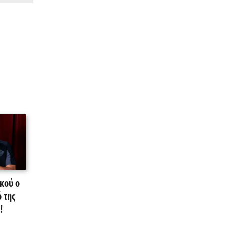
κού ο
 της
!