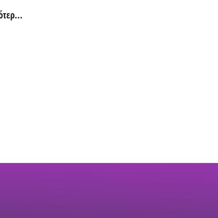
ότερα
ια