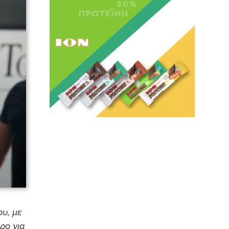
ου, με
ρο για