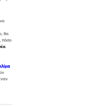
 να
ο, θα
, πόσο
σέα
κλίμα
ον
έναν