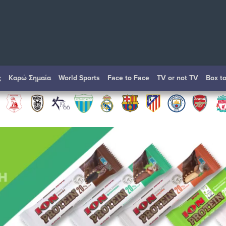
ς
Καρώ Σημαία
World Sports
Face to Face
TV or not TV
Box t