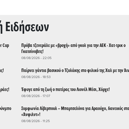
ή Ειδήσεων
er Cup
Πρόβα τζενεράλε με «βροχή» από γκολ για την ΑΕΚ - Χατ-τρικ ο
Γκατσίνοβιτς!
08/08/2026 - 22:05
ις!
Παίρνει γάντια βασικού ο Τζολάκης στο φιλικό της Χαλ με την Άι
08/08/2026 - 18:53
αράες!
Έφυγε από τη ζωή ο πατέρας του Λιονέλ Μέσι, Χόρχε!
08/08/2026 - 17:07
κούνμπο
Συμφωνία Λίβερπουλ – Μπαρτσελόνα για Αραούχο, δανεικός στ
«Άνφιλντ»!
08/08/2026 - 11:25