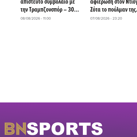
απίστευτο συμβόλαιο με
αφιέρωση στον Ντιό
την Τραμπζονσπόρ – 30
Ζότα το πούλμαν της
εκατ. ευρώ τον χρόνο
ομάδας!
08/08/2026 - 11:00
07/08/2026 - 23:20
και… 5.000 ευρώ για
χαρτί υγείας