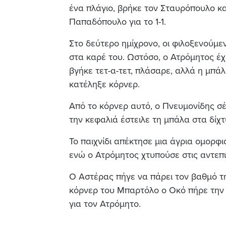
ένα πλάγιο, βρήκε τον Σταυρόπουλο κα
Παπαδόπουλο για το 1-1.
Στο δεύτερο ημίχρονο, οι φιλοξενούμε
στα καρέ του. Ωστόσο, ο Ατρόμητος έ
βγήκε τετ-α-τετ, πλάσαρε, αλλά η μπάλ
κατέληξε κόρνερ.
Από το κόρνερ αυτό, ο Πνευμονίδης σέ
την κεφαλιά έστειλε τη μπάλα στα δίχτ
Το παιχνίδι απέκτησε μια άγρια ομορφι
ενώ ο Ατρόμητος χτυπούσε στις αντεπι
Ο Αστέρας πήγε να πάρει τον βαθμό τ
κόρνερ του Μπαρτόλο ο Οκό πήρε την κ
για τον Ατρόμητο.