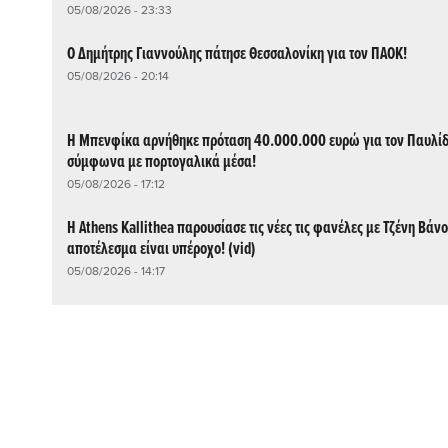
05/08/2026 - 23:33
Ο Δημήτρης Γιαννούλης πάτησε Θεσσαλονίκη για τον ΠΑΟΚ!
05/08/2026 - 20:14
Η Μπενφίκα αρνήθηκε πρόταση 40.000.000 ευρώ για τον Παυλίδ
σύμφωνα με πορτογαλικά μέσα!
05/08/2026 - 17:12
Η Athens Kallithea παρουσίασε τις νέες τις φανέλες με Τζένη Βάνο
αποτέλεσμα είναι υπέροχο! (vid)
05/08/2026 - 14:17