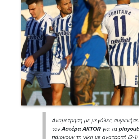
Αναμέτρηση με μεγάλες συγκινήσει
τον
Αστέρα AKTOR
για τα
playou
πάιρνουν τη νίκη με ανατροπή (2-1