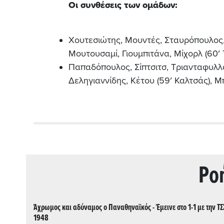
Οι συνθέσεις των ομάδων:
Χουτεσιώτης, Μουντές, Σταυρόπουλος,
Μουτουσαμί, Γιουμπιτάνα, Μίχορλ (60′
Παπαδόπουλος, Σίπτσιτσ, Τριανταφυλλόπ
Δεληγιαννίδης, Κέτου (59′ Καλτσάς), 
Ρo
Άχρωμος και αδύναμος ο Παναθηναϊκός - Έμεινε στο 1-1 με την Τ
1948