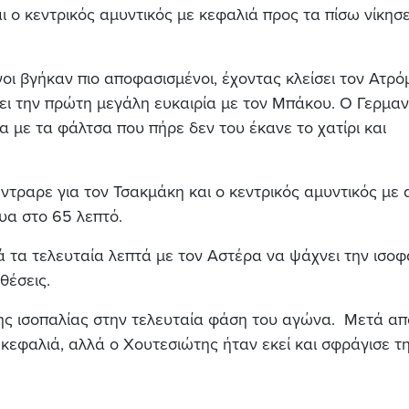
ι ο κεντρικός αμυντικός με κεφαλιά προς τα πίσω νίκησ
νοι βγήκαν πιο αποφασισμένοι, έχοντας κλείσει τον Ατρό
χει την πρώτη μεγάλη ευκαιρία με τον Μπάκου. Ο Γερμα
α με τα φάλτσα που πήρε δεν του έκανε το χατίρι και
ντραρε για τον Τσακμάκη και ο κεντρικός αμυντικός με 
υα στο 65 λεπτό.
ά τα τελευταία λεπτά με τον Αστέρα να ψάχνει την ισοφ
θέσεις.
ης ισοπαλίας στην τελευταία φάση του αγώνα. Μετά απ
εφαλιά, αλλά ο Χουτεσιώτης ήταν εκεί και σφράγισε τη