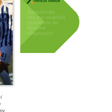
ί
α
την