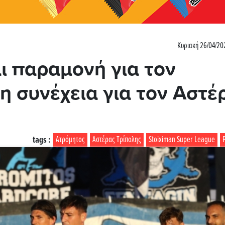
Κυριακή 26/04/20
ι παραμονή για τον
η συνέχεια για τον Αστέ
tags :
Ατρόμητος
Αστέρας Τρίπολης
Stoiximan Super League