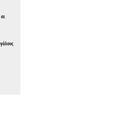
 σε
ογάλους