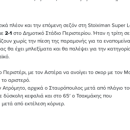
ικά πλέον και την επόμενη σεζόν στη Stoiximan Super L
με
2-1
στο Δημοτικό Στάδιο Περιστερίου. Ήταν η τρίτη σε
ίζουν χωρίς την πίεση της παραμονής για τα εναπομείν
ρας θα έχει μπλεξίματα και θα παλέψει για την κατηγορί
ϊκό.
Περιστέρι, με τον Αστέρα να ανοίγει το σκορ με τον Μ
 το αριστερό.
ν Ατρόμητο, αρχικά ο Σταυρόπουλος μετά από πλάγιο το
ε δύσκολη κεφαλιά και στο 65′ ο Τσακμάκης που
 μετά από εκτέλεση κόρνερ.