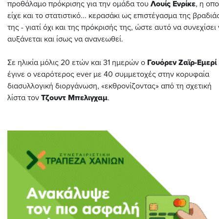
προθάλαμο πρόκρισης για την ομάδα του
Λουίς Ενρίκε
, η οπο
είχε και το στατιστικό... κερασάκι ως επιστέγασμα της βραδιά
της - γιατί όχι και της πρόκρισής της, ώστε αυτό να συνεχίσει
αυξάνεται και ίσως να ανανεωθεί.
Σε ηλικία μόλις 20 ετών και 31 ημερών ο
Γουόρεν Ζαϊρ-Εμερί
έγινε ο νεαρότερος ever με 40 συμμετοχές στην κορυφαία
διασυλλογική διοργάνωση, «εκθρονίζοντας» από τη σχετική
λίστα τον
Τζουντ Μπελιγχαμ
.