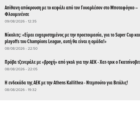
Απίθανη απόκρουση με το κεφάλι από τον Γουαρλέσον στο Μποταφόγκο –
Φλουμινένσε
09/08/2026 - 12:35
Νίκολιτς: «Είμαι ευχαριστημένος με την προετοιμασία, για το Super Cup και
playoffs του Champions League, αυτή θα είναι η ομάδα!»
08/08/2026 - 22:50
Πρόβα τζενεράλε με «βροχή» από γκολ για την ΑΕΚ - Χατ-τρικ ο Γκατσίνοβιτ
08/08/2026 - 22:05
Η ενδεκάδα της ΑΕΚ με την Athens Kallithea - Ντεμπούτο για Βιτάλις!
08/08/2026 - 19:32