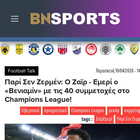
Toggle navigation
Football Talk
Παρασκευή 10/04/2026 - 1
Παρί Σεν Ζερμέν: Ο Ζαϊρ - Εμερί ο
«Βενιαμίν» με τις 40 συμμετοχές στο
Champions League!
Λίβερπουλ
προημιτελικά
Champions League
ρεκόρ
συμμετο
tags :
ΖαϊρΕμερί
Παρί Σεν Ζερ