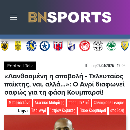
Toggle navigation
Football Talk
Πέμπτη 09/04/2026 - 19:05
«Λανθασμένη η αποβολή - Τελευταίος
παίκτης, ναι, αλλά...»: Ο Ανρί διαφωνεί
σαφώς για τη φάση Κουμπαρσί!
Μπαρτσελόνα
Ατλέτικο Μαδρίτης
προημιτελικά
Champions League
tags :
Τιερί Ανρί
Ίστβαν Κόβακτς
Παού Κουμπαρσί
αποβολή