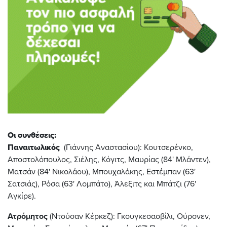
Οι συνθέσεις:
Παναιτωλικός
(Γιάννης Αναστασίου): Κουτσερένκο,
Αποστολόπουλος, Σιέλης, Κόγιτς, Μαυρίας (84' Μλάντεν),
Ματσάν (84' Νικολάου), Μπουχαλάκης, Εστέμπαν (63'
Σατσιάς), Ρόσα (63' Λομπάτο), Άλεξιτς και Μπάτζι (76'
Αγκίρε).
Ατρόμητος
(Ντούσαν Κέρκεζ): Γκουγκεσασβίλι, Ούρονεν,