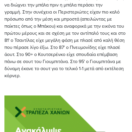
να διώχνει την μπάλα πριν η μπάλα περάσει την
γραμμή. Στην συνέχεια οι Περιστεριώτες είχαν πιο καλό
πρόσωπο από την μέση και μπροστά (απειλώντας με
παίκτες όπως ο Μπάκου) και αναφορικά με την εικόνα του
πρώτου μέρους και σε σχέση με τον αντίπαλό τους και στο
81' ο Τσαντίλας είχε μεγάλη φάση με πλασέ από καλή θέση
που πέρασε λίγο έξω. Στο 87' ο Πνευμονίδης είχε πλασέ
άουτ. Στο 90+ ο Κουτσερένκο είχε σπουδαία επέμβαση
πάνω σε σουτ του Γιουμπιτάνα. Στο 95' ο Γιουμπιτάνα με
δύναμη έκανε το σουτ για το τελικό 1-1 μετά από εκτέλεση
κόρνερ.