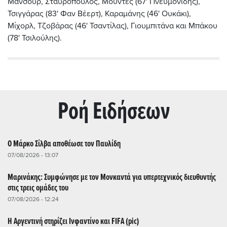
Μανσούρ, Σταυρόπουλος, Μουντές (67' Πνευμονίδης),
Τσιγγάρας (83' Φαν Βέερτ), Καραμάνης (46' Ουκάκι),
Μίχορλ, Τζοβάρας (46' Τσαντίλας), Γιουμπιτάνα και Μπάκου
(78' Τσιλούλης).
Ρoή Ειδήσεων
Ο Μάρκο Σίλβα αποθέωσε τον Παυλίδη
07/08/2026 - 13:07
Μαρινάκης: Συμφώνησε με τον Μονκαντά για υπερτεχνικός διευθυντής
στις τρεις ομάδες του
07/08/2026 - 12:24
Η Αργεντινή στηρίζει Ινφαντίνο και FIFA (pic)