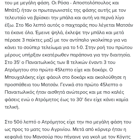
του με μεγάλη φάση. Οι Ρόσα - Αποστολόπουλος και
Μπάτζι ήταν οι πρωταγωνιστές της φάσης αυτής με τον
τελευταίο να βρίσκει την μπάλα και αυτή να περνά λίγο
έξω. Στο 16ο λεπτό αυτός ο παιχταράς που λέγεται Ματσάν
τα έκανε όλα. Έμεινε ψηλά, έκλεψε την μπάλα και μετά
πέρασε 3 παίκτες μαζί με τον αντίπαλο γκολκίπερ για να
κάνει το σούπερ τελείωμα για το 1-0. Στην ροή του πρώτου
μέρους υπήρξαν εκατέρωθεν παράπονα για την διαιτησία.
Στο 35' ο Παναιτωλικός των 8 τελικών έναντι 3 του
Ατρόμητου στο πρώτο 45λεπτο είχε και δοκάρι. Ο
Μπουχαλάκης είχε φάουλ στο δοκάρι και ακολούθησε η
προσπάθεια του Ματσάν. Γενικά στο πρώτο 45λεπτο ο
Παναιτωλικός ήταν αισθητά ανώτερος και με πιο καλές
φάσεις ενώ ο Ατρόμητος έως το 30' δεν είχε κάνει καμία
τελική.
Στο 50ό λεπτό ο Ατρόμητος είχε την πιο μεγάλη φάση του
ως προς το ματς του Αγρινίου. Μετά από κόρνερ ήταν η
κεφαλιά του Μανσούρ που πήγαινε για γκολ με τον Κόγιτς