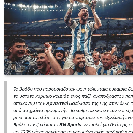
Το βράδυ που παρουσιαζόταν ως η τελευταία ευκαιρία ζ
το ύστατο καρμικό κομμάτι ενός παζλ αναπόδραστου πε
απεικονίζει την
Αργεντινή
Βασίλισσα της Γης στην άλλη τ
από 36 χρόνια προσμονής. Το
«αλμπισελέστε» τανγκό ε
μήκη και τα πλάτη της, για να γιορτάσει την εξιλέωσή
ενό
θρύλου εν ζωή και
το
BN Sports
αναπολεί για δεύτερη σ
και 1095 μέρες αργότερα το γραμμένο ενός
παιδικού ονε