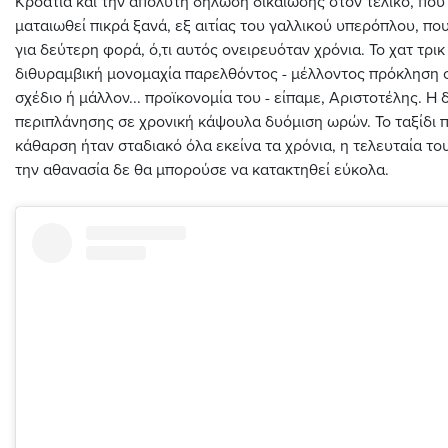
Κροατία και την απόλυτη δήλωση δικαίωσης στον τελικό, που
ματαιωθεί πικρά ξανά, εξ αιτίας του γαλλικού υπερόπλου, πο
για δεύτερη φορά, ό,τι αυτός ονειρευόταν χρόνια. Το χατ τρικ
διθυραμβική μονομαχία παρελθόντος - μέλλοντος πρόκληση 
σχέδιο ή μάλλον... προϊκονομία του - είπαμε, Αριστοτέλης. Η 
περιπλάνησης σε χρονική κάψουλα δυόμιση ωρών. Το ταξίδι 
κάθαρση ήταν σταδιακό όλα εκείνα τα χρόνια, η τελευταία του
την αθανασία δε θα μπορούσε να κατακτηθεί εύκολα.