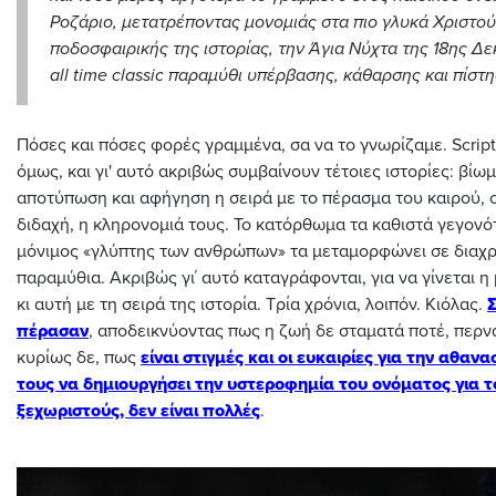
Ροζάριο, μετατρέποντας μονομιάς
στα πιο γλυκά Χριστο
ποδοσφαιρικής της ιστορίας,
την Άγια Ν
ύχτα της 18ης Δε
all time classic παραμύθι υπέρβασης, κάθαρσης και πίστ
Πόσες και πόσες φορές γραμμένα, σα να το γνωρίζαμε. Scrip
όμως, και γι' αυτό ακριβώς συμβαίνουν τέτοιες ιστορίες: βίω
αποτύπωση και αφήγηση η σειρά με το πέρασμα του καιρού, 
διδαχή, η κληρονομιά τους. Το κατόρθωμα τα καθιστά γεγονότ
μόνιμος «γλύπτης των ανθρώπων» τα μεταμορφώνει σε διαχρ
παραμύθια. Ακριβώς γι΄ αυτό καταγράφονται, για να γίνεται 
κι αυτή με τη σειρά της ιστορία. Τρία χρόνια, λοιπόν. Κιόλας.
πέρασαν
, αποδεικνύοντας πως η ζωή δε σταματά ποτέ, περνά
κυρίως δε, πως
είναι στιγμές και οι ευκαιρίες για την αθαν
τους να δημιουργήσει την υστεροφημία του ονόματος για τ
ξεχωριστούς, δεν είναι πολλές
.