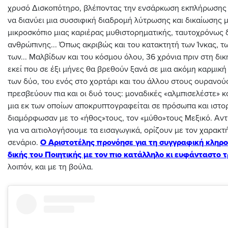
χρυσό Δισκοπότηρο, βλέποντας την ενσάρκωση εκπλήρωσης 
να διανύει μια συσσιφική διαδρομή λύτρωσης και δικαίωσης 
μικροσκόπιο μιας καριέρας μυθιστορηματικής, ταυτοχρόνως 
ανθρώπινης... Όπως ακριβώς και του κατακτητή των Ίνκας, τ
των... Μαλβίδων και του κόσμου όλου, 36 χρόνια πριν στη δικ
εκεί που σε έξι μήνες θα βρεθούν ξανά σε μια ακόμη καρμικ
των δύο, του ενός στο χορτάρι και του άλλου στους ουρανούς
πρεσβεύουν πια και οι δυό τους: μοναδικές «αλμπισελέστε» 
μια εκ των οποίων αποκρυπτογραφείται σε πρόσωπα και ιστο
διαμόρφωσαν με το «ήθος»τους, τον «μύθο»τους Μεξικό. Αντ
για να αιτιολογήσουμε τα εισαγωγικά, ορίζουν με τον χαρακτ
σενάριο.
Ο Αριστοτέλης προνόησε για τη συγγραφική κληρο
δικής του Ποιητικής με τον πιο κατάλληλο κι ευφάνταστο τ
λοιπόν, και με τη βούλα.