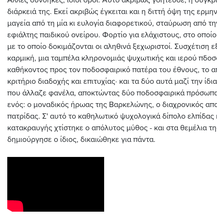
Άλλες συνθήκες, ίδιοι όροι. Αυτό ακριβώς γοήτευσε, η σύγκρ
διάρκειά της. Εκεί ακριβώς έγκειται και η διττή όψη της ερμην
μαγεία από τη μία κι ευλογία διαφορετικού, σταύρωση από τη
εφιάλτης παιδικού ονείρου. Φορτίο για ελάχιστους, στο οποίο
με το οποίο δοκιμάζονται οι αληθινά ξεχωριστοί. Συσχέτιση ε
καρμική, μια ταμπέλα κληρονομιάς ψυχωτικής και ιερού πδο
καθήκοντος προς τον ποδοσφαιρικό πατέρα του έθνους, το 
κριτήριο διαδοχής και επιτυχίας· και τα δύο αυτά μαζί την ίδι
που άλλαζε φανέλα, αποκτώντας δύο ποδοσφαιρικά πρόσωπ
ενός: ο μοναδικός ήρωας της Βαρκελώνης, ο διαχρονικός απ
πατρίδας. Σ' αυτό το καθηλωτικό ψυχολογικά δίπολο ελπίδας 
κατακραυγής χτίστηκε ο απόλυτος μύθος - και στα θεμέλια τ
δημιούργησε ο ίδιος, δικαιώθηκε για πάντα.