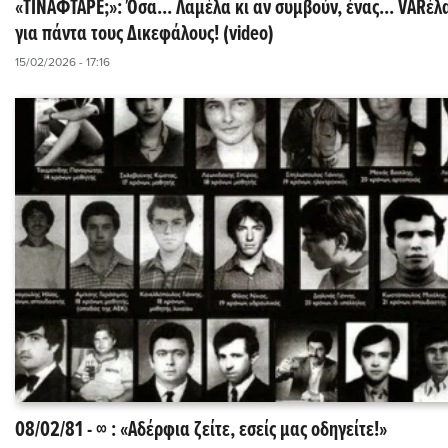
«ΤΙΝΑΦΤΑΡΕ;»: Όσα... Λαμέλα κι αν συμβούν, ένας... VARέλ
για πάντα τους Δικεφάλους! (video)
15/02/2026 - 17:16
08/02/81 - ∞ : «Αδέρφια ζείτε, εσείς μας οδηγείτε!»