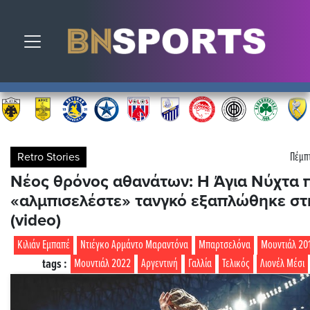
Toggle navigation
Retro Stories
Πέμπτ
Νέος θρόνος αθανάτων: Η Άγια Νύχτα 
«αλμπισελέστε» τανγκό εξαπλώθηκε στ
(video)
Κιλιάν Εμπαπέ
Ντιέγκο Αρμάντο Μαραντόνα
Μπαρτσελόνα
Μουντιάλ 20
tags :
Μουντιάλ 2022
Αργεντινή
Γαλλία
Τελικός
Λιονέλ Μέσι