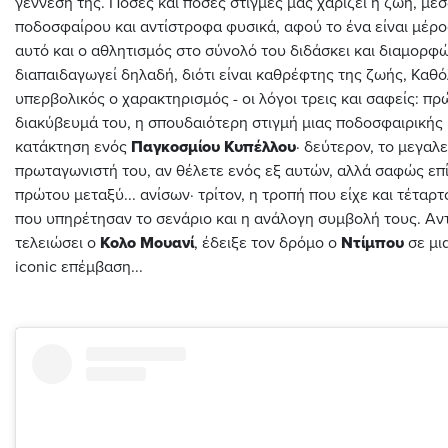
γεννέση της. Πόσες και πόσες στιγμές μας χαρίζει η ζωή, μέ
ποδοσφαίρου και αντίστροφα φυσικά, αφού το ένα είναι μέρος
αυτό και ο αθλητισμός στο σύνολό του διδάσκει και διαμορφώ
διαπαιδαγωγεί δηλαδή, διότι είναι καθρέφτης της ζωής, Καθ
υπερβολικός ο χαρακτηρισμός - οι λόγοι τρεις και σαφείς: πρ
διακύβευμά του, η σπουδαιότερη στιγμή μιας ποδοσφαιρικής 
κατάκτηση ενός
Παγκοσμίου Κυπέλλου
· δεύτερον, το μεγαλε
πρωταγωνιστή του, αν θέλετε ενός εξ αυτών, αλλά σαφώς επ
πρώτου μεταξύ... ανίσων· τρίτον, η τροπή που είχε και τέταρτ
που υπηρέτησαν το σενάριο και η ανάλογη συμβολή τους. Αντ
τελειώσει ο
Κολο Μουανί
, έδειξε τον δρόμο ο
Ντίμπου
σε μι
iconic επέμβαση...