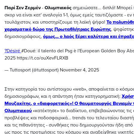
Παρί Σεν Ζερμέν
-
Ολυμπιακός
σημειώσατε... διπλό! Μπορεί 
σκορ να είναι κατ' αναλογία 1-1, όμως εμείς ταυτιζόμαστε - εν
τουλάχιστον, και υποστηρίζουμε τη λαϊκή ψήφο!
Το πολυπόθη
χαρισματικό δώρο της Πρωταθλήτριας Ευρώπης
, ψηφίστηκ
δημοσιογράφους,
όμως... ο λαός ξέρει καλύτερα και έπραξ
?Désiré
#Doué
: il talento del Psg è l'European Golden Boy Ab
2025
https://t.co/ouXevFLRXB
— Tuttosport (@tuttosport)
November 4, 2025
Στην κατηγορία του αντίστοιχου «web», αποφαίνεται ο κόσμος
δημοσιογράφων, και η απάντηση ήταν κατηγορηματική:
Χρήσ
Μουζακίτης, ο «διαφορετικός»!
Ο θαυματουργός Βενιαμίν 
Ολυμπιακού
«κατέκτησε» το διαδίκτυο, επιβεβαιώνοντας τις 
προβλέψεις και ποδοσφαιρικά... trends του τελευταίου διαστ
και τις πιθανότητες - συνθήκες που δημιουργούνταν ήδη από 
ως προς τις προτιμήσεις του κόσμου και αναδείχθηκε νικητής