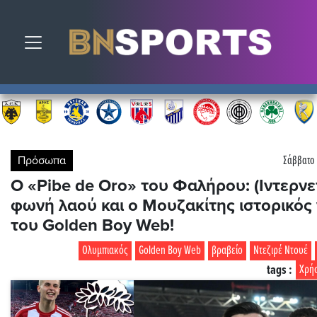
Toggle navigation
Πρόσωπα
Σάββατο 
Ο «Pibe de Oro» του Φαλήρου: (Ιντερνε
φωνή λαού και ο Μουζακίτης ιστορικός 
του Golden Boy Web!
Ολυμπιακός
Golden Boy Web
βραβείο
Ντεζιρέ Ντουέ
tags :
Χρή