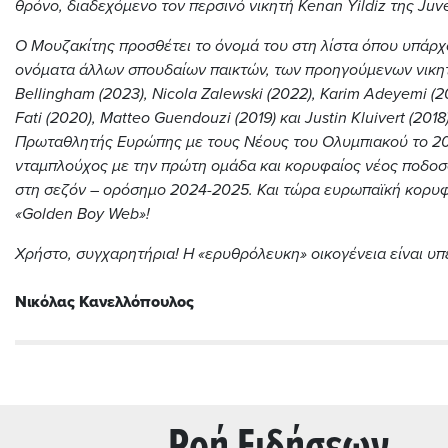
θρόνο, διαδεχόμενο τον περσινό νικητή Kenan Yildiz της Juv
Ο Μουζακίτης προσθέτει το όνομά του στη λίστα όπου υπάρχ
oνόματα άλλων σπουδαίων παικτών, των προηγούμενων νικη
Bellingham (2023), Nicola Zalewski (2022), Karim Adeyemi (2
Fati (2020), Matteo Guendouzi (2019) και Justin Kluivert (2018)
Πρωταθλητής Ευρώπης με τους Νέους του Ολυμπιακού το 2
νταμπλούχος με την πρώτη ομάδα και κορυφαίος νέος ποδοσ
στη σεζόν – ορόσημο 2024-2025. Και τώρα ευρωπαϊκή κορυφ
«Golden Boy Web»!
Χρήστο, συγχαρητήρια! Η «ερυθρόλευκη» οικογένεια είναι υ
Νικόλας Κανελλόπουλος