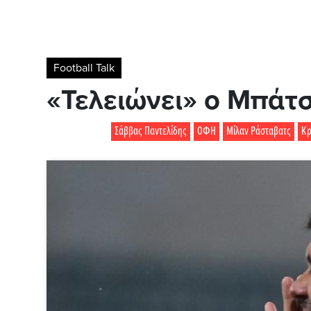
Football Talk
«Τελειώνει» ο Μπάτσ
Σάββας Παντελίδης
ΟΦΗ
Μίλαν Ράσταβατς
Κρ