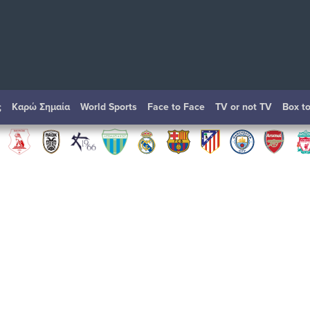
ς
Καρώ Σημαία
World Sports
Face to Face
TV or not TV
Box t