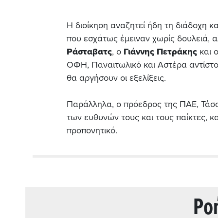
Η διοίκηση αναζητεί ήδη τη διάδοχη 
που εσχάτως έμειναν χωρίς δουλειά, α
Ράσταβατς
, ο
Γιάννης Πετράκης
και 
ΟΦΗ, Παναιτωλικό και Αστέρα αντίστο
θα αργήσουν οι εξελίξεις.
Παράλληλα, ο πρόεδρος της ΠΑΕ, Τάσο
των ευθυνών τους και τους παίκτες, κ
προπονητικό.
Ρo