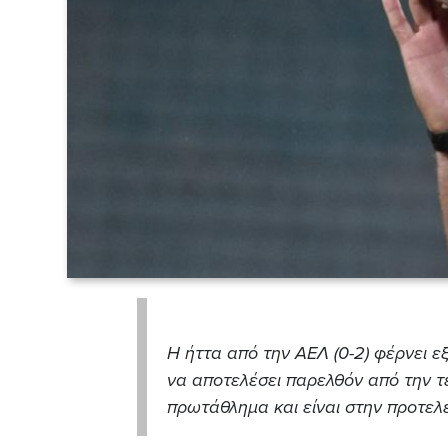
Η ήττα από την ΑΕΛ (0-2) φέρνει ε
να αποτελέσει παρελθόν από την τε
πρωτάθλημα και είναι στην προτελ