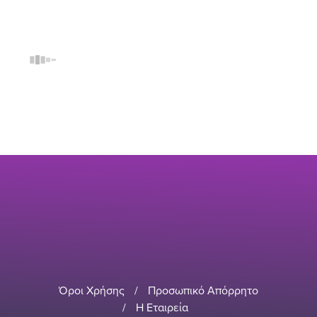
Όροι Χρήσης
/
Προσωπικό Απόρρητο
/
Η Εταιρεία