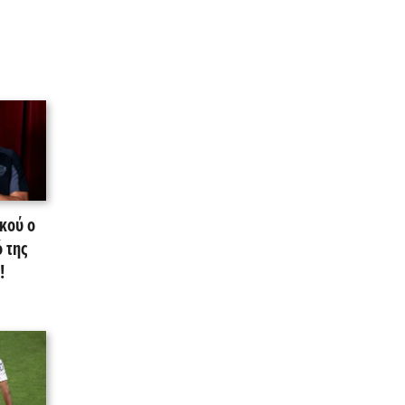
κού ο
 της
!