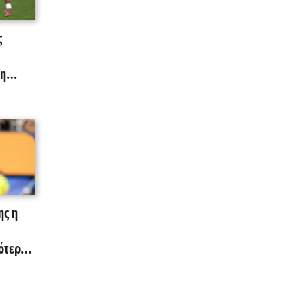
ς
 η
ι το
ης η
ότερα
ια