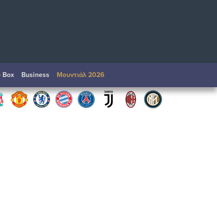
o Box
Βusiness
Μουντιάλ 2026