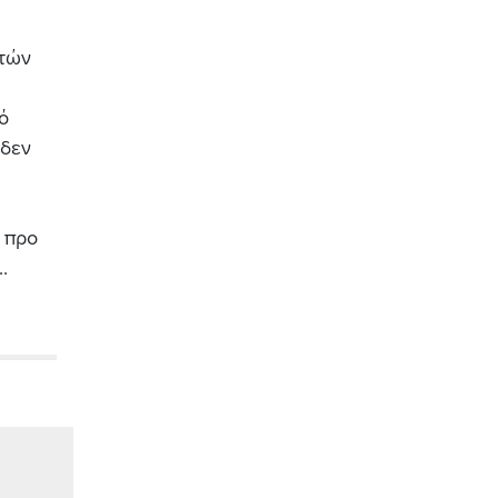
ητών
ό
 δεν
 προ
.