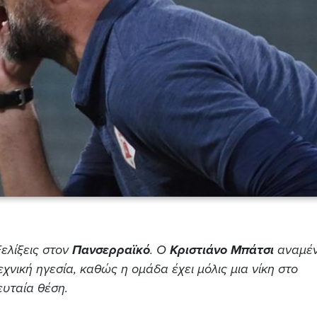
ξελίξεις στον
Πανσερραϊκό
. Ο
Κριστιάνο Μπάτσι
αναμέν
χνική ηγεσία, καθώς η ομάδα έχει μόλις μια νίκη στο
ευταία θέση.