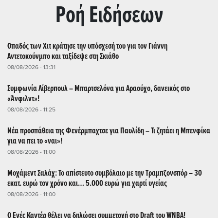
Ρoή Ειδήσεων
Οπαδός των Χιτ κράτησε την υπόσχεσή του για τον Γιάννη
Αντετοκούνμπο και ταξίδεψε στη Σκιάθο
08/08/2026 - 13:31
Συμφωνία Λίβερπουλ – Μπαρτσελόνα για Αραούχο, δανεικός στο
«Άνφιλντ»!
08/08/2026 - 11:25
Νέα προσπάθεια της Φενέρμπαχτσε για Παυλίδη – Τι ζητάει η Μπενφίκα
για να πει το «ναι»!
08/08/2026 - 11:00
Μοχάμεντ Σαλάχ: Το απίστευτο συμβόλαιο με την Τραμπζονσπόρ – 30
εκατ. ευρώ τον χρόνο και… 5.000 ευρώ για χαρτί υγείας
08/08/2026 - 11:00
Ο Ενές Καντέρ θέλει να δηλώσει συμμετοχή στο Draft του WNBA!