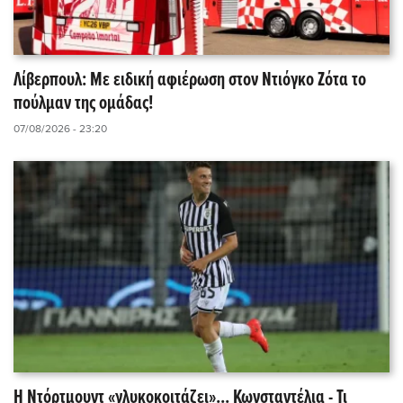
Λίβερπουλ: Με ειδική αφιέρωση στον Ντιόγκο Ζότα το
πούλμαν της ομάδας!
07/08/2026 - 23:20
Η Ντόρτμουντ «γλυκοκοιτάζει»... Κωνσταντέλια - Τι