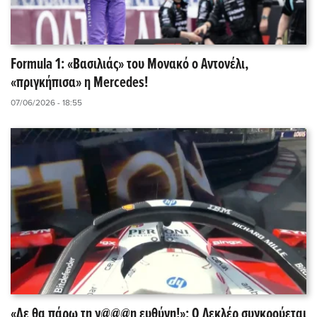
Formula 1: «Βασιλιάς» του Μονακό ο Αντονέλι,
«πριγκήπισα» η Mercedes!
07/06/2026 - 18:55
«Δε θα πάρω τη γ@@@η ευθύνη!»: Ο Λεκλέρ συγκρούεται