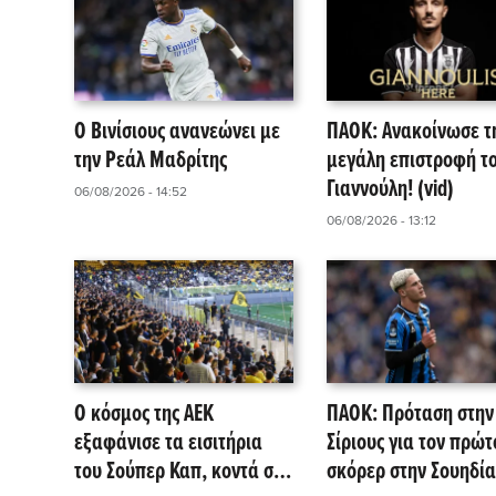
Ο Βινίσιους ανανεώνει με
ΠΑΟΚ: Ανακοίνωσε τ
την Ρεάλ Μαδρίτης
μεγάλη επιστροφή τ
Γιαννούλη! (vid)
06/08/2026 - 14:52
06/08/2026 - 13:12
Ο κόσμος της ΑΕΚ
ΠΑΟΚ: Πρόταση στην
εξαφάνισε τα εισιτήρια
Σίριους για τον πρώτ
του Σούπερ Καπ, κοντά στο
σκόρερ στην Σουηδία