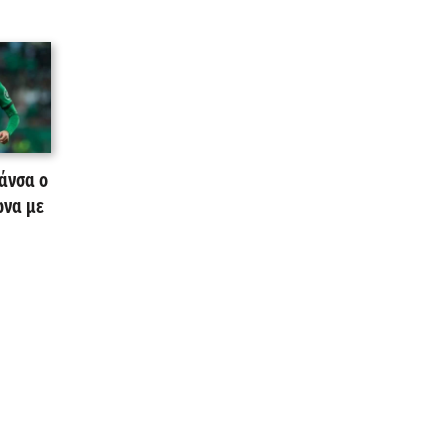
άνσα ο
ωνα με