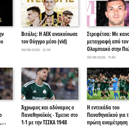
ην
Βιτάλις: Η ΑΕΚ ανακοίνωσε
Στρεφέτσα: Με καν
ου
τον Ούγγρο μέσο (vid)
μεταγραφή από τον
Ολυμπιακό στην Πα
06/08/2026 - 12:36
ο Βραζιλιάνος εξτρέ
06/08/2026 - 11:46
Άχρωμος και αδύναμος ο
Η εντεκάδα του
ο
Παναθηναϊκός - Έμεινε στο
Παναθηναϊκού για τ
,
1-1 με την ΤΣΣΚΑ 1948
πρώτη αναμέτρηση 