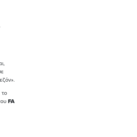
ι
ι,
σε
εζόν».
 το
 του
FA