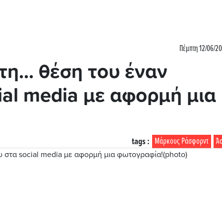
Πέμπτη 12/06/20
η... θέση του έναν
ial media με αφορμή μια
tags :
Μάρκους Ράσφορντ
Άσ