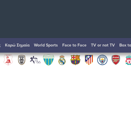
ς
Καρώ Σημαία
World Sports
Face to Face
TV or not TV
Box t