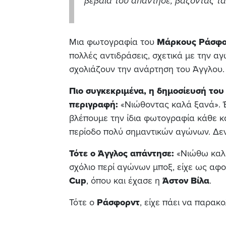
βέβαια του απάντησε, βάζοντας τα
Μια φωτογραφία του
Μάρκους Ράσφο
πολλές αντιδράσεις, σχετικά με την αγ
σχολιάζουν την ανάρτηση του Άγγλου.
Πιο συγκεκριμένα, η δημοσίευσή του 
περιγραφή:
«Νιώθοντας καλά ξανά». Έ
βλέπουμε την ίδια φωτογραφία κάθε κα
περίοδο πολύ σημαντικών αγώνων. Δεν 
Τότε ο Άγγλος απάντησε:
«Νιώθω καλά,
σχόλιο περί αγώνων μποξ, είχε ως αφο
Cup
, όπου και έχασε η
Άστον Βίλα
.
Τότε ο
Ράσφορντ
, είχε πάει να παρα