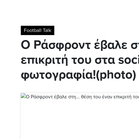
Football Talk
Ο Ράσφροντ έβαλε στ
επικριτή του στα soc
φωτογραφία!(photo)