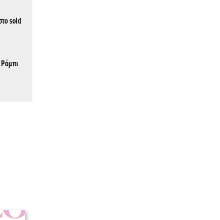
στο sold
, Ρόμπι