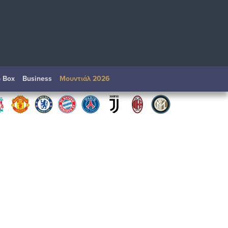
o Box
Βusiness
Μουντιάλ 2026