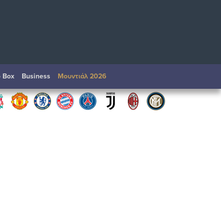
o Box
Βusiness
Μουντιάλ 2026