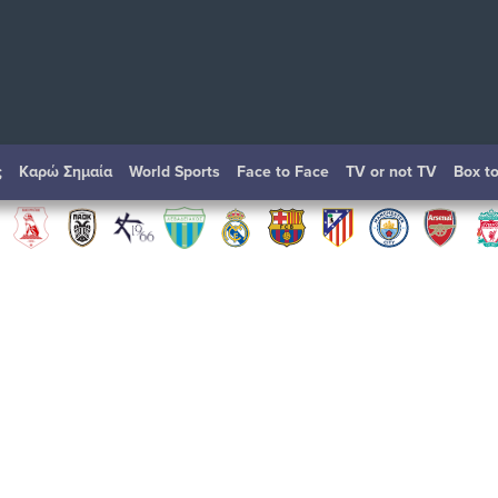
ς
Καρώ Σημαία
World Sports
Face to Face
TV or not TV
Box t