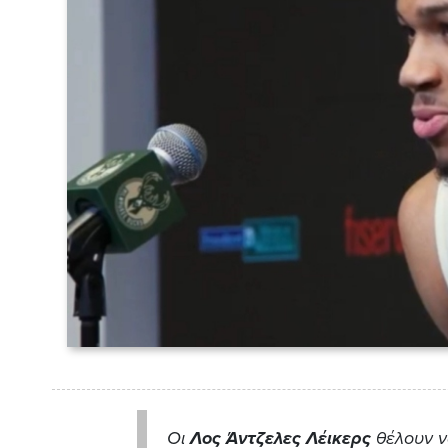
Οι
Λος Άντζελες Λέικερς
θέλουν ν