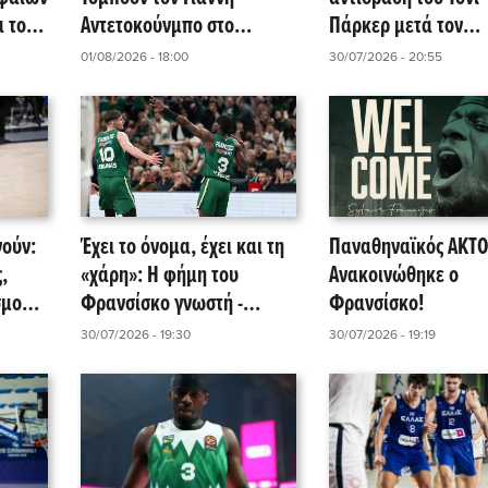
α του
Αντετοκούνμπο στο
Πάρκερ μετά τον
Μαϊάμι;
Φρανσίσκο – Τι αλλ
01/08/2026 - 18:00
30/07/2026 - 20:55
στο μπάτζετ της AS
νούν:
Έχει το όνομα, έχει και τη
Παναθηναϊκός AKTO
,
«χάρη»: Η φήμη του
Ανακοινώθηκε ο
σμού
Φρανσίσκο γνωστή -
Φρανσίσκο!
ύρα...
«Ανακοίνωση» με νόημα
30/07/2026 - 19:30
30/07/2026 - 19:19
ada
από τη EuroLeague!
ας!