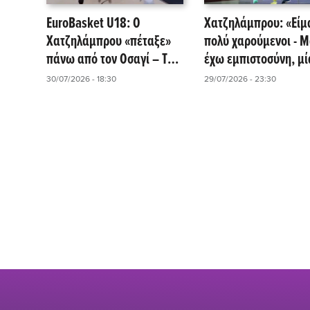
EuroBasket U18: Ο
Χατζηλάμπρου: «Είμ
Χατζηλάμπρου «πέταξε»
πολύ χαρούμενοι - Μ
πάνω από τον Οσαγί – Το
έχω εμπιστοσύνη, μί
κάρφωμα που ξεσήκωσε
μόλις από το όνειρο!
30/07/2026 - 18:30
29/07/2026 - 23:30
το γήπεδο (Vid)