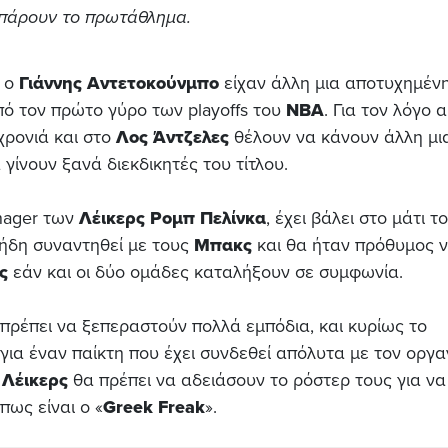
πάρουν το πρωτάθλημα.
ι ο
Γιάννης Αντετοκούνμπο
είχαν άλλη μια αποτυχημέν
πό τον πρώτο γύρο των playoffs του
NBA
. Για τον λόγο 
χρονιά και στο
Λος Άντζελες
θέλουν να κάνουν άλλη μι
γίνουν ξανά διεκδικητές του τίτλου.
anager των
Λέικερς
Ρομπ Πελίνκα
, έχει βάλει στο μάτι τ
ι ήδη συναντηθεί με τους
Μπακς
και θα ήταν πρόθυμος 
ς
εάν και οι δύο ομάδες καταλήξουν σε συμφωνία.
θα πρέπει να ξεπεραστούν πολλά εμπόδια, και κυρίως το
 για έναν παίκτη που έχει συνδεθεί απόλυτα με τον οργα
ι
Λέικερς
θα πρέπει να αδειάσουν το ρόστερ τους για να
ως είναι ο «
Greek Freak
».