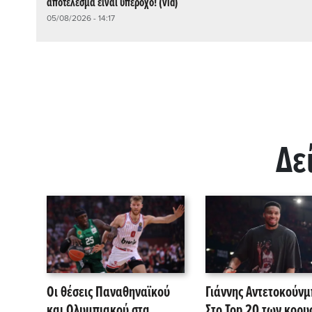
αποτέλεσμα είναι υπέροχο! (vid)
05/08/2026 - 14:17
Δε
Οι θέσεις Παναθηναϊκού
Γιάννης Αντετοκούνμ
και Ολυμπιακού στα
Στο Top 20 των κορ