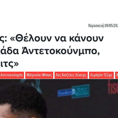
Παρασκευή 09/05/202
ς: «Θέλουν να κάνουν
ιάδα Άντετοκούνμπο,
ιτς»
Αντετοκούνμπο
Μιλγουόκι Μπακς
Λος Άντζελες Λέικερς
Λεμπρόν Τζέιμς
Ν