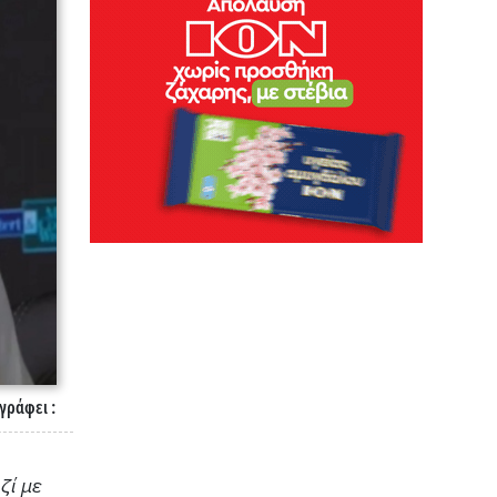
γράφει :
ζί με