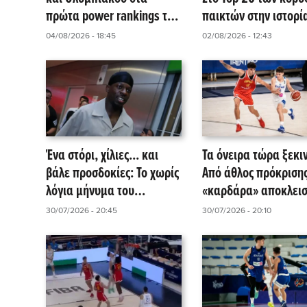
πρώτα power rankings της
παικτών στην ιστορί
EuroLeague!
NBA σύμφωνα με το
04/08/2026 - 18:45
02/08/2026 - 12:43
HoopsHype
Ένα στόρι, χίλιες... και
Τα όνειρα τώρα ξεκι
βάλε προσδοκίες: Το χωρίς
Από άθλος πρόκρισης
λόγια μήνυμα του
«καρδάρα» αποκλει
Φρανσίσκο στον
για την Εθνική - Με α
30/07/2026 - 20:45
30/07/2026 - 20:10
Παναθηναϊκό AKTOR!
Μουντιάλ, η remont
μεταλλίου της Ισπανί