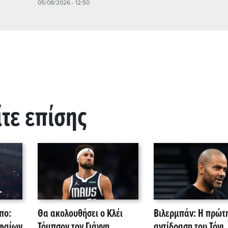
05/08/2026 - 12:50
ίτε επίσης
πο:
Θα ακολουθήσει ο Κλέι
Βιλερμπάν: Η πρώτ
υφαίων
Τόμπσον τον Γιάννη
αντίδραση του Τόνι