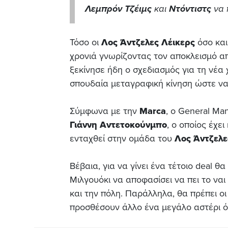
Λεμπρόν Τζέιμς
και
Ντόντιστς
να 
Τόσο οι
Λος Άντζελες Λέικερς
όσο κα
χρονιά γνωρίζοντας τον αποκλεισμό α
ξεκίνησε ήδη ο σχεδιασμός για τη νέα 
σπουδαία μεταγραφική κίνηση ώστε να 
Σύμφωνα με την
Marca
, ο General M
Γιάννη Αντετοκούνμπο
, ο οποίος έχε
ενταχθεί στην ομάδα του
Λος Άντζελε
Βέβαια, για να γίνει ένα τέτοιο deal 
Μιλγουόκι να αποφασίσει να πει το ναι
και την πόλη. Παράλληλα, θα πρέπει ο
προσθέσουν άλλο ένα μεγάλο αστέρι όπ