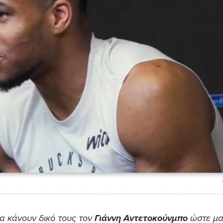
α κάνουν δικό τους τον
Γιάννη Αντετοκούνμπο
ώστε μα