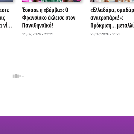
αστε
Έσκασε η «βόμβα»: Ο
«Ελλαδάρα, ομαδάρ
ας
Φρανσίσκο έκλεισε στον
ανατροπάρα!»:
α νίκη
Παναθηναϊκό!
Πρόκριση... μεταλλί
»
Εθνική - Νίκη δια π
29/07/2026 - 22:29
29/07/2026 - 21:21
και... Χατζηλάμπρου
Πούλου τη Σερβία μ
77!