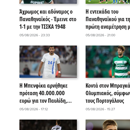
Άχρωμος και αδύναμος ο
Η εντεκάδα του
Παναθηναϊκός - Έμεινε στο
Παναθηναϊκού για τ
1-1 με την ΤΣΣΚΑ 1948
πρώτη αναμέτρηση μ
ΤΣΣΚΑ 1948!
05/08/2026 - 23:33
05/08/2026 - 21:00
Η Μπενφίκα αρνήθηκε
Κοντά στον Μπραγκά
πρόταση 40.000.000
Ολυμπιακός, σύμφω
ευρώ για τον Παυλίδη,
τους Πορτογάλους
σύμφωνα με πορτογαλικά
05/08/2026 - 17:12
05/08/2026 - 15:27
μέσα!