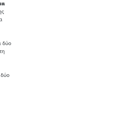
κα
ης
α
α δύο
τη
 δύο