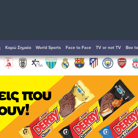
ς
Καρώ Σημαία
World Sports
Face to Face
TV or not TV
Box t