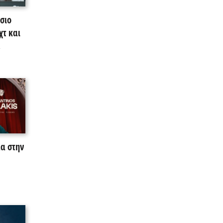
σιο
χτ και
!
μα στην