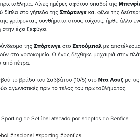
ό πρωτάθλημα. Λίγες ημέρες αφότου οπαδοί της
Μπενφί
ύ δίπλα στο γήπεδο της
Σπόρτινγκ
και φίλοι της δεύτερ
της γράφοντας συνθήματα στους τοίχους, ήρθε άλλο έν
 στην έχει ξεφύγει.
σύνδεσμο της
Σπόρτινγκ
στο
Σετούμπαλ
με αποτέλεσμ
τούν στο νοσοκομείο. Ο ένας δέχθηκε μαχαιριά στην πλά
ι από πέτρα.
βού το βράδυ του Σαββάτου (10/5) στο
Ντα Λουζ
με τις
ύο αγωνιστικές πριν το τέλος του πρωταθλήματος.
Sporting de Setúbal atacado por adeptos do Benfica
ebol
#nacional
#sporting
#benfica