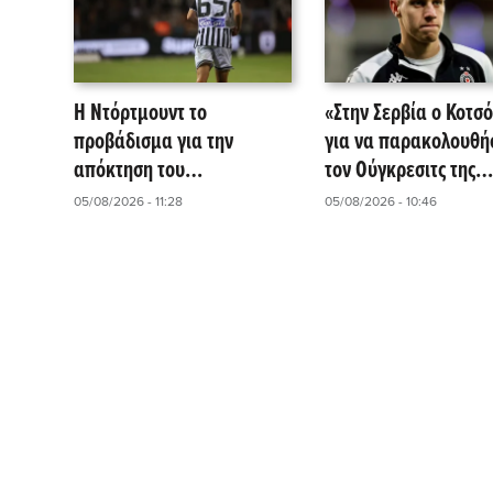
Η Ντόρτμουντ το
«Στην Σερβία ο Κοτσό
προβάδισμα για την
για να παρακολουθή
απόκτηση του
τον Ούγκρεσιτς της
Κωνσταντέλια σύμφωνα
Παρτιζάν»
05/08/2026 - 11:28
05/08/2026 - 10:46
με τους Ιταλούς