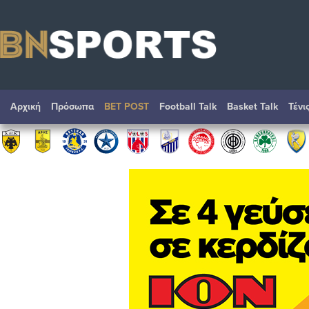
Αρχική
Πρόσωπα
BET POST
Football Talk
Basket Talk
Τένι