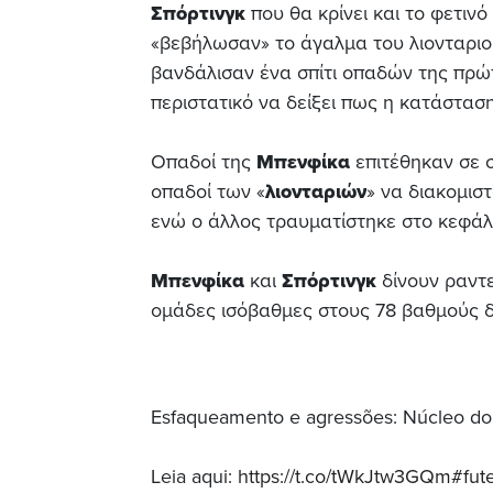
Σπόρτινγκ
που θα κρίνει και το φετιν
«βεβήλωσαν» το άγαλμα του λιονταριο
βανδάλισαν ένα σπίτι οπαδών της πρώ
περιστατικό να δείξει πως η κατάσταση
Οπαδοί της
Μπενφίκα
επιτέθηκαν σε 
οπαδοί των «
λιονταριών
» να διακομισ
ενώ ο άλλος τραυματίστηκε στο κεφάλ
Μπενφίκα
και
Σπόρτινγκ
δίνουν ραντε
ομάδες ισόβαθμες στους 78 βαθμούς δ
Esfaqueamento e agressões: Núcleo do 
Leia aqui:
https://t.co/tWkJtw3GQm
#fut