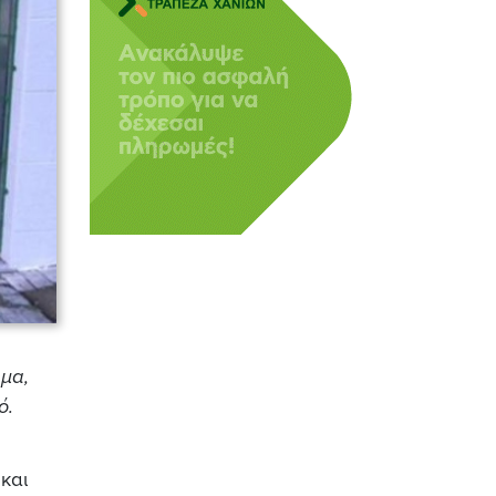
ημα,
ό.
και