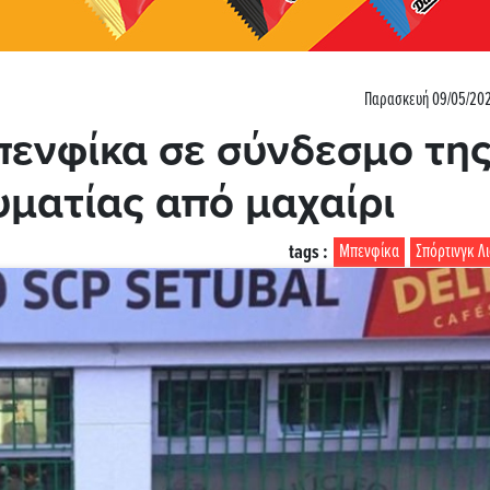
Παρασκευή 09/05/202
ενφίκα σε σύνδεσμο τη
υματίας από μαχαίρι
tags :
Μπενφίκα
Σπόρτινγκ Λ