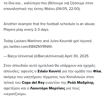
τα ίδια και… καλύτερα που (θέλουμε να) ζήσουμε στον
επαναληπτικό της έκτης Μαϊου (06/05, 22:00).
Another example that the football schedule is an abuse.
Players play every 2-3 days.
Today Lautaro Martinez and Jules Koundé got injured.
pic.twitter.com/EB4ZNYRNXh
— Barça Universal (@BarcaUniversal)
April 30, 2025
Στον σπουδαίο αυτό ημιτελικό θα υπάρχουν και ηχηρές
απουσίες: αφενός ο
Ζιλιάν Κουντέ
για την ομάδα του
Φλικ
,
σκόρερ του νικητήριου τέρματος των Καταλανών στον
τελικό του
Copa del Rey
εναντίον της
Ρεάλ Μαδρίτης
,
αφετέρου και ο
Λαουτάρο Μαρτίνες
για τους
«νερατζούρι».