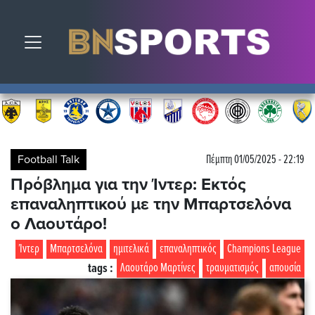
Toggle navigation
Football Talk
Πέμπτη 01/05/2025 - 22:19
Πρόβλημα για την Ίντερ: Εκτός
επαναληπτικού με την Μπαρτσελόνα
ο Λαουτάρο!
Ίντερ
Μπαρτσελόνα
ημιτελικά
επαναληπτικός
Champions League
tags :
Λαουτάρο Μαρτίνες
τραυματισμός
απουσία