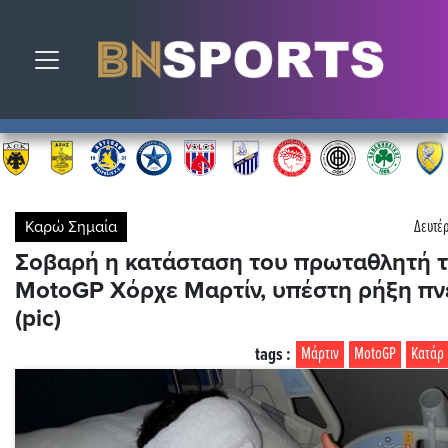
Toggle navigation
Καρώ Σημαία
Δευτέρ
Σοβαρή η κατάσταση του πρωταθλητή 
MotoGP Χόρχε Μαρτίν, υπέστη ρήξη π
(pic)
tags :
Μάρτιν
MotoGP
Κατάρ