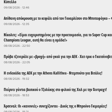
Κύπελλο
09/08/2026 - 12:46
Απίθανη απόκρουση με το κεφάλι από τον Γουαρλέσον στο Μποταφόγκο –
09/08/2026 - 12:35
Νίκολιτς: «Είμαι ευχαριστημένος με την προετοιμασία, για το Super Cup και
Champions League, αυτή θα είναι η ομάδα!»
08/08/2026 - 22:50
Πρόβα τζενεράλε με «βροχή» από γκολ για την ΑΕΚ - Χατ-τρικ ο Γκατσίνοβιτ
08/08/2026 - 22:05
Η ενδεκάδα της ΑΕΚ με την Athens Kallithea - Ντεμπούτο για Βιτάλις!
08/08/2026 - 19:32
Παίρνει γάντια βασικού ο Τζολάκης στο φιλικό της Χαλ με την Άιντραχτ!
08/08/2026 - 18:53
Άρσεναλ: Οι «κανονιές» συνεχίζονται - Δικός της ο Μπρούνο Γκιμαράες!
08/08/2026 - 18:21