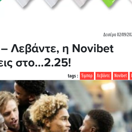
Δευτέρα 02/09/202
 – Λεβάντε, η Novibet
εις στο…2.25!
tags :
Έιμπαρ
Λεβάντε
Novibet