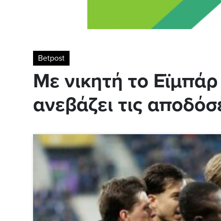
Betpost
Με νικητή το Εϊμπάρ
ανεβάζει τις αποδόσ