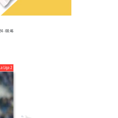
4 - 08:46
La Liga 2