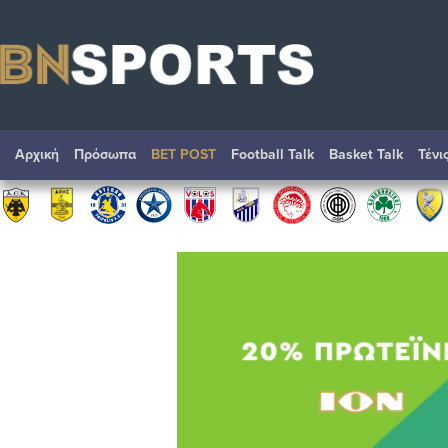
Αρχική
Πρόσωπα
BET POST
Football Talk
Basket Talk
Τένι