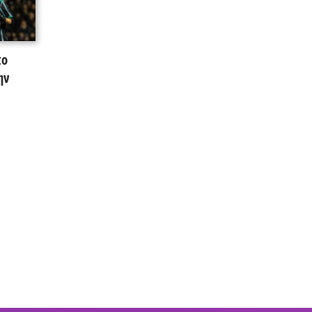
το
ην