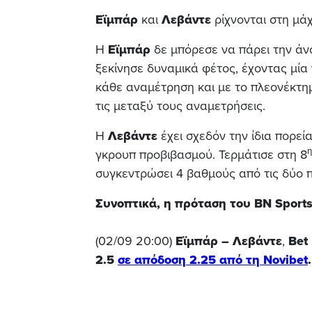
Εϊμπάρ
και
Λεβάντε
ρίχνονται στη μάχ
Η
Εϊμπάρ
δε μπόρεσε να πάρει την άν
ξεκίνησε δυναμικά φέτος, έχοντας μία 
κάθε αναμέτρηση και με το πλεονέκτημ
τις μεταξύ τους αναμετρήσεις.
Η
Λεβάντε
έχει σχεδόν την ίδια πορεί
η
γκρουπ προβιβασμού. Τερμάτισε στη 8
συγκεντρώσει 4 βαθμούς από τις δύο π
Συνοπτικά, η πρόταση του BN Sports
(02/09 20:00)
Εϊμπάρ – Λεβάντε
,
Bet
2.5
σε απόδοση 2.25 από τη Novibet
.