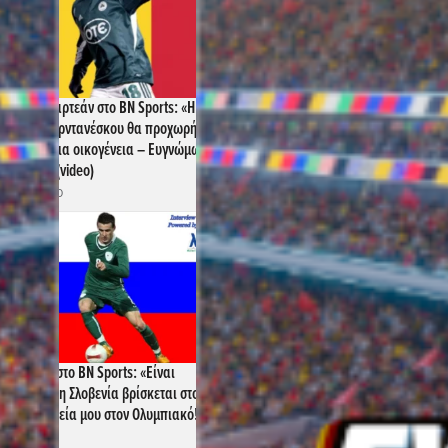
σιάν Σανμαρτεάν στο BN Sports: «Η
νία του Ιορντανέσκου θα προχωρήσει,
 έχει γίνει μια οικογένεια – Ευγνώμων στον
ηναϊκό!» (video)
2024 - 12:00
νες Σίσιτς στο BN Sports: «Είναι
κτικό που η Σλοβενία βρίσκεται στο EURO,
ίζω τη θητεία μου στον Ολυμπιακό!»
o)