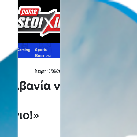
 to
Gaming
Sports
x
Βusiness
Τετάρτη 12/06/2024 - 12:00
Η Αλβανία να
 –
ιώνιο!»