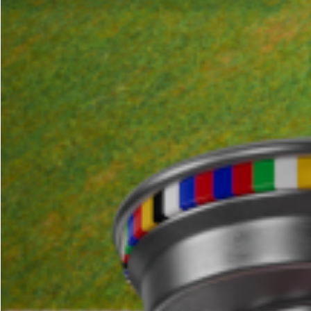
Ο πορτιέρε με το ρεκ
στην
Ελλάδα
.
Το
BN
S
σημαντικές στιγμές με
ελληνικά γήπεδα.
Powered by Λουξ: 