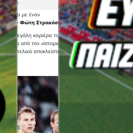
2024 - 18:00
κοινωνία με έναν
ς για τον
Φώτη Στρακόσια
.
ας τη μεγάλη καριέρα του το
έρασμα από τον «Ιστορικό», με
 προημιτελικά αποκλείστηκε