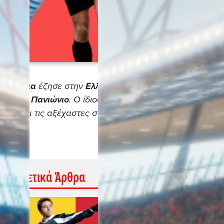
τρακόσια
έζησε στην
Ελλάδα
ς με τον
Πανιώνιο
. Ο ίδιος,
 αλλά και τις αξέχαστες στιγμές
Σχετικά Άρθρα