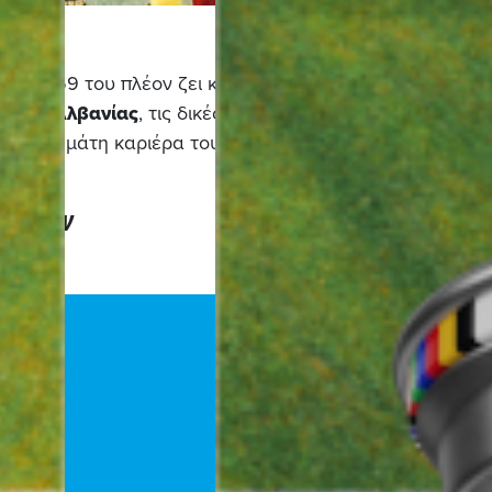
, στα 59 του πλέον ζει κυρίως
εθνική
Αλβανίας
, τις δικές του
ό την γεμάτη καριέρα του στα
ι χυμών