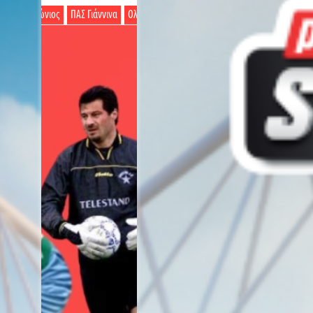
024
Πανιώνιος
ΠΑΣ Γιάννινα
Ολυμπιακός