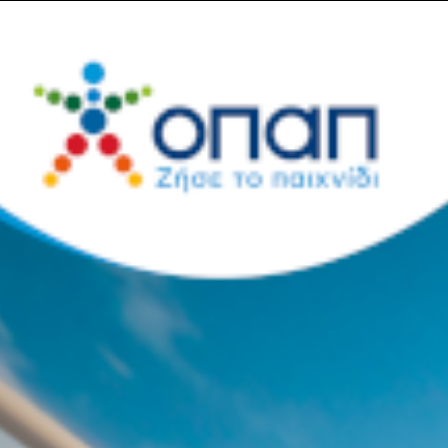
t
Τένις
Καρώ
World
Retro
TV or not
Box
Σημαία
Sports
Stories
TV
Bo
κόσια στο BN Sports: «
τικότητα το ακατόρθωτο
το Κύπελλο με τον Παν