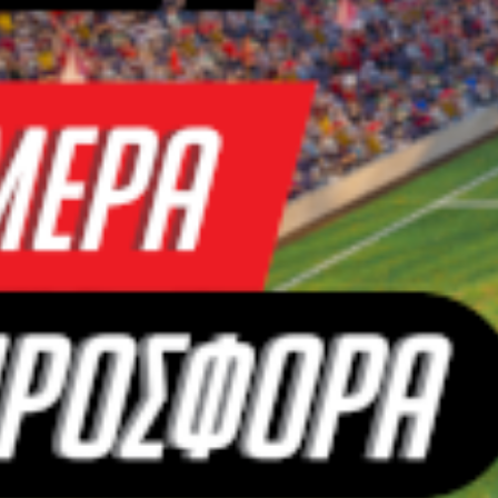
11/06/
λου αφιερώματος για το
EURO
, το
BN
Sports
ήρθε σε επι
σμένο με τα ελληνικά γήπεδα και την
Ελλάδα
. Ο λόγο
 1991 ξεκινώντας από τον
ΠΑΣ Γιάννινα
και τερματίζοντ
ο του
Πανιώνιο
. Στο ενδιάμεσο, μεσολάβησε ένα πρώτο π
και τη συμμετοχή στο
Κύπελλο Κυπελλούχων
(όπου στα
ς και η παρουσία του σε ακόμη έξι συλλόγους.