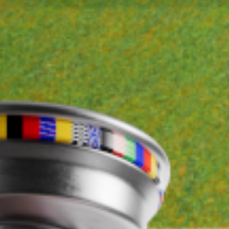
όρ των 14 αποκρούσεων πέναλτι στην
Α’ Εθνική
κατηγορία
ports
μίλησε με τον
Στρακόσια
για το
EURO
2024
, την 
 το εθνόσημο, αλλά και τις πιο «δυνατές» αναμνήσεις απ
Η μεγαλύτερη ελληνική εταιρία αναψυκτικών κα