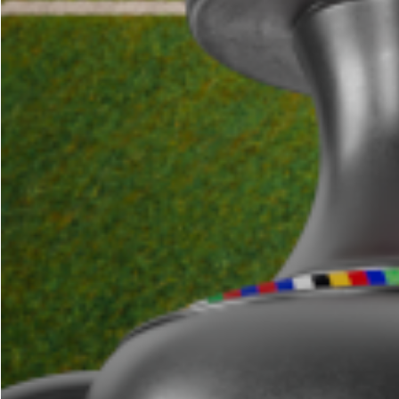
Αυτή είναι η δεύτερη
δυο λόγια για την εξα
«Πρόκειται για ένα με
συμμετοχή της Αλβανία
πάει στον προπονητή. 
σαν σύνολο, ενώ συνήθ
μαζί για έναν σκοπό. 
προσέδωσε δυναμικότη
«λουξ free»: Προϊόν τ
Ο όμιλος απέναντι σε 