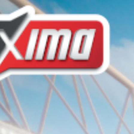
tags :
Φώτης Στρακόσια
Αλβανία
EURO 2