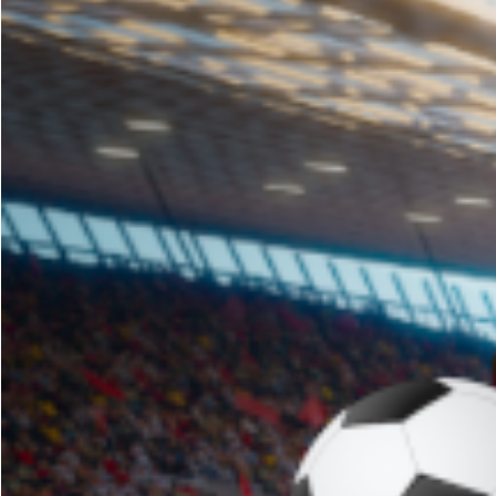
Ένας υπέροχος άν
σχεδόν όλη του τη
μίλησε στο
BN
Spo
της πολυετούς καρ
Συνέντευξη στην Άρτ
Το
EURO
2024
βρίσκετ
η
Αλβανία
ετοιμάζεται
στη διοργάνωση.