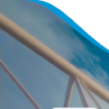
Αρχική
Πρόσωπα
Football
Baske
Talk
Talk
Euro 2024
Ο Φώτης Στρα
κάνει πραγμα
Αποκορύφωμα 
(video)