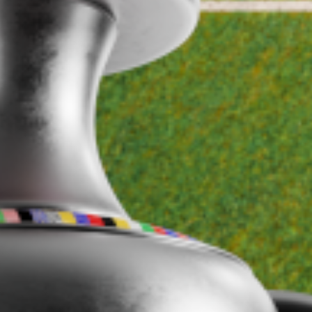
 φορά στην ιστορία της Αλβανίας που προκρίνεται σε
ιρετική δουλειά που έχει γίνει στην ομάδα από όταν τη
γάλο κατόρθωμα, βγήκε πρώτη στον όμιλο με μόνο μία ή
ς δικαιολογείται επάξια από τα αποτελέσματα και, φυσι
Αυτό που ξεχωρίζω είναι ότι αυτή τη φορά υπάρχει το α
ως αποτελούνταν από μονάδες. Οι παίκτες μεταξύ τους
Επομένως, ένα μεγάλο ποσοστό της επιτυχίας πιστώνετα
τα και πάθος στην ομάδα αυτή».
ης χρονιάς για το 2023
!
Ισπανία, Κροατία και την (κάτοχο) Ιταλία μόνο εύκολος