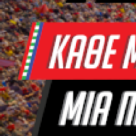
Στο πλαίσιο του μεγά
τερματοφύλακα συνυφα
Ήρθε στη χώρα μας το
2005, στον αγαπημέν
το
Κύπελλο
του
1998
από τη
Λάτσιο
), καθώ