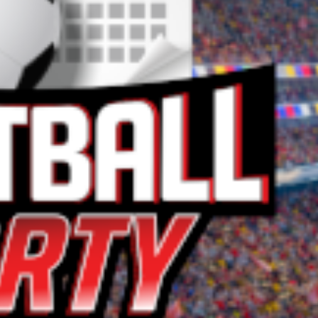
 προκριματικά, τερμάτισε πρώτη στον όμιλό της
 να εμφανιστεί άκρως ανταγωνιστική στα
.
Ο Λου
Ρουμα
γιατί
Παναθ
11/06/
Ο Μίρ
εκπλη
ξεχωρ
(vide