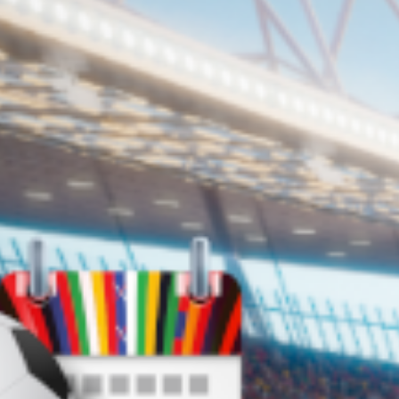
θρωπος, ένας εξαιρετικός τερματοφύλακας. Ο
Φώτης Σ
ν… ποδοσφαιρική ζωή και συνέδεσε το όνομά του κυρίω
rts
για το
EURO
2024
και τη συμμετοχή της
Αλβανίας
,
ιέρας του.
εμη Κλεφτάκη
αι λίγα 24ωρα πριν από τη μεγάλη σέντρα και
 για τη δεύτερη συμμετοχή της σε τελική φάση