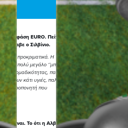
 τελική φάση EURO. Πείτε μας
ν ανέλαβε ο Σιλβίνιο.
ττα στα προκριματικά. Η
κά, ένα πολύ μεγάλο ‘’μπράβο’’
ίσθημα ομαδικότητας, παίζουν
 βγάζουν κάτι υγιές, παλεύουν
ι στον προπονητή που
 δεν είναι. Το ότι η Αλβανία