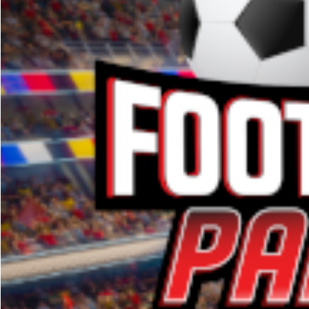
Με μόλις μία ήττα στα
δείχνοντας πως μπορεί
γήπεδα της
Γερμανίας