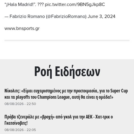
“¡Hala Madrid!”. ???
pic.twitter.com/9BN5gJkp8C
— Fabrizio Romano (@FabrizioRomano)
June 3, 2024
www.bnsports.gr
Ρoή Ειδήσεων
Νίκολιτς: «Είμαι ευχαριστημένος με την προετοιμασία, για το Super Cup
και τα playoffs του Champions League, αυτή θα είναι η ομάδα!»
08/08/2026 - 22:50
Πρόβα τζενεράλε με «βροχή» από γκολ για την ΑΕΚ - Χατ-τρικ ο
Γκατσίνοβιτς!
08/08/2026 - 22:05