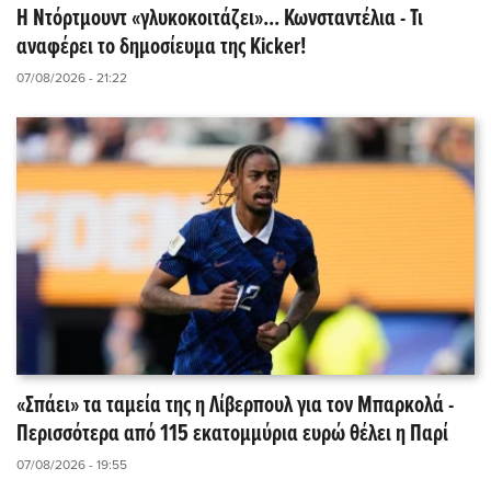
Η Ντόρτμουντ «γλυκοκοιτάζει»... Κωνσταντέλια - Τι
αναφέρει το δημοσίευμα της Kicker!
07/08/2026 - 21:22
«Σπάει» τα ταμεία της η Λίβερπουλ για τον Μπαρκολά -
Περισσότερα από 115 εκατομμύρια ευρώ θέλει η Παρί
07/08/2026 - 19:55