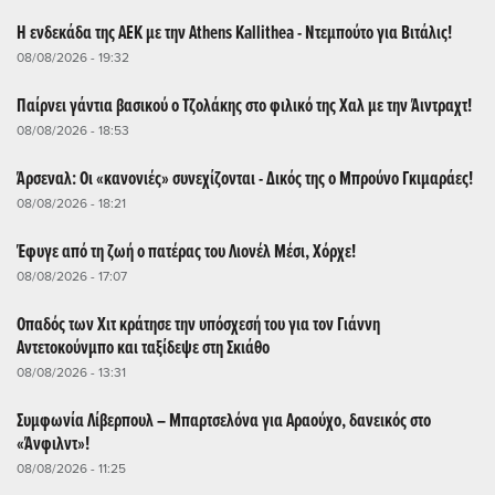
Η ενδεκάδα της ΑΕΚ με την Athens Kallithea - Ντεμπούτο για Βιτάλις!
08/08/2026 - 19:32
Παίρνει γάντια βασικού ο Τζολάκης στο φιλικό της Χαλ με την Άιντραχτ!
08/08/2026 - 18:53
Άρσεναλ: Οι «κανονιές» συνεχίζονται - Δικός της ο Μπρούνο Γκιμαράες!
08/08/2026 - 18:21
Έφυγε από τη ζωή ο πατέρας του Λιονέλ Μέσι, Χόρχε!
08/08/2026 - 17:07
Οπαδός των Χιτ κράτησε την υπόσχεσή του για τον Γιάννη
Αντετοκούνμπο και ταξίδεψε στη Σκιάθο
08/08/2026 - 13:31
Συμφωνία Λίβερπουλ – Μπαρτσελόνα για Αραούχο, δανεικός στο
«Άνφιλντ»!
08/08/2026 - 11:25