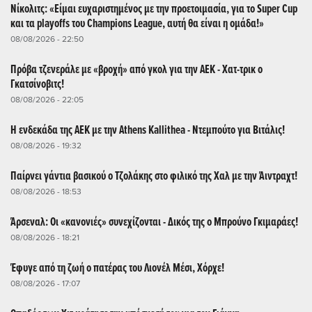
Νίκολιτς: «Είμαι ευχαριστημένος με την προετοιμασία, για το Super Cup
και τα playoffs του Champions League, αυτή θα είναι η ομάδα!»
08/08/2026 - 22:50
Πρόβα τζενεράλε με «βροχή» από γκολ για την ΑΕΚ - Χατ-τρικ ο
Γκατσίνοβιτς!
08/08/2026 - 22:05
Η ενδεκάδα της ΑΕΚ με την Athens Kallithea - Ντεμπούτο για Βιτάλις!
08/08/2026 - 19:32
Παίρνει γάντια βασικού ο Τζολάκης στο φιλικό της Χαλ με την Άιντραχτ!
08/08/2026 - 18:53
Άρσεναλ: Οι «κανονιές» συνεχίζονται - Δικός της ο Μπρούνο Γκιμαράες!
08/08/2026 - 18:21
Έφυγε από τη ζωή ο πατέρας του Λιονέλ Μέσι, Χόρχε!
08/08/2026 - 17:07