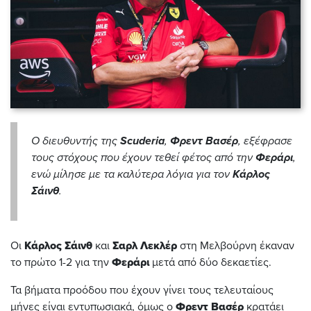
Ο διευθυντής της
Scuderia
,
Φρεντ Βασέρ
, εξέφρασε
τους στόχους που έχουν τεθεί φέτος από την
Φεράρι
,
ενώ μίλησε με τα καλύτερα λόγια για τον
Κάρλος
Σάινθ
.
Οι
Κάρλος Σάινθ
και
Σαρλ Λεκλέρ
στη Μελβούρνη έκαναν
το πρώτο 1-2 για την
Φεράρι
μετά από δύο δεκαετίες.
Τα βήματα προόδου που έχουν γίνει τους τελευταίους
μήνες είναι εντυπωσιακά, όμως ο
Φρεντ Βασέρ
κρατάει