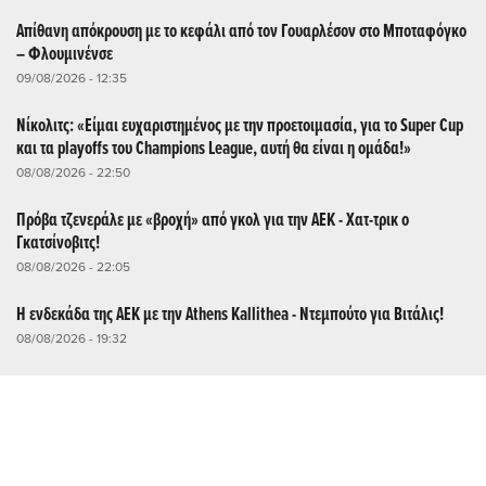
Απίθανη απόκρουση με το κεφάλι από τον Γουαρλέσον στο Μποταφόγκο
– Φλουμινένσε
09/08/2026 - 12:35
Νίκολιτς: «Είμαι ευχαριστημένος με την προετοιμασία, για το Super Cup
και τα playoffs του Champions League, αυτή θα είναι η ομάδα!»
08/08/2026 - 22:50
Πρόβα τζενεράλε με «βροχή» από γκολ για την ΑΕΚ - Χατ-τρικ ο
Γκατσίνοβιτς!
08/08/2026 - 22:05
Η ενδεκάδα της ΑΕΚ με την Athens Kallithea - Ντεμπούτο για Βιτάλις!
08/08/2026 - 19:32