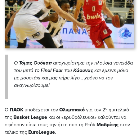
Ο
Τόμας
Ουόκαπ
αποχωρίστηκε την πλούσια γενειάδα
του μετά το
Final
Four
του
Κάουνας
και έμεινε μόνο
με μουστάκι και μας πήρε λίγο… χρόνο να τον
αναγνωρίσουμε!
ο
Ο
ΠΑΟΚ
υποδέχεται τον
Ολυμπιακό
για τον 2
ημιτελικό
της
Basket
League
και οι «ερυθρόλευκοι» καλούνται να
αφήσουν πίσω τους την ήττα από τη Ρεάλ
Μαδρίτης
στον
τελικό της
EuroLeague
.