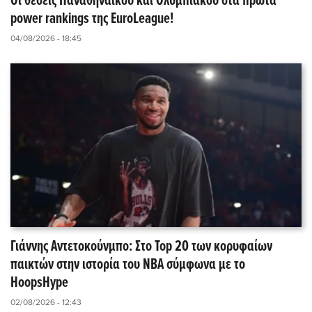
Οι θέσεις Παναθηναϊκού και Ολυμπιακού στα πρώτα
power rankings της EuroLeague!
04/08/2026 - 18:45
Γιάννης Αντετοκούνμπο: Στο Top 20 των κορυφαίων
παικτών στην ιστορία του NBA σύμφωνα με το
HoopsHype
02/08/2026 - 12:43