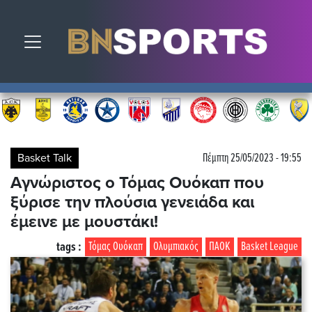
Toggle navigation
Basket Talk
Πέμπτη 25/05/2023 - 19:55
Αγνώριστος ο Τόμας Ουόκαπ που
ξύρισε την πλούσια γενειάδα και
έμεινε με μουστάκι!
tags :
Τόμας Ουόκαπ
Ολυμπιακός
ΠΑΟΚ
Basket League