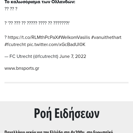
Το καλωσόρισμα των Ολλανδών:
?? ?? ?
?️ '?? ??? ?? ????? ???? ?? ???????!'
?
https://t.co/RLMthPcPaX
#WelkomVasilis
#vanuithethart
#fcutrecht
pic.twitter.com/xGcBadUl0K
— FC Utrecht (@fcutrecht)
June 7, 2022
www.bnsports.gr
Ρoή Ειδήσεων
Πανελλήνιο ρεκόρ για την Ελλάδα στα 4x200μ. στο Ευρωπαϊκό