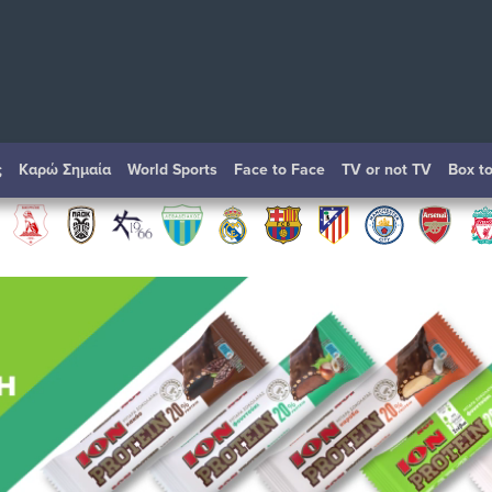
ς
Καρώ Σημαία
World Sports
Face to Face
TV or not TV
Box t