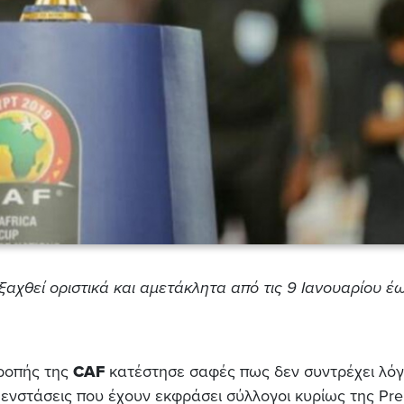
ξαχθεί οριστικά και αμετάκλητα από τις 9 Ιανουαρίου έω
τροπής της
CAF
κατέστησε σαφές πως δεν συντρέχει λό
ενστάσεις που έχουν εκφράσει σύλλογοι κυρίως της Pre