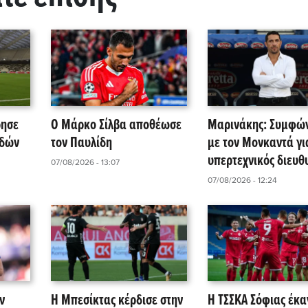
ρησε
Ο Μάρκο Σίλβα αποθέωσε
Μαρινάκης: Συμφώ
αδών
τον Παυλίδη
με τον Μονκαντά γι
υπερτεχνικός διευθ
07/08/2026 - 13:07
ΚΑ
στις τρεις ομάδες τ
07/08/2026 - 12:24
ν
Η Μπεσίκτας κέρδισε στην
Η ΤΣΣΚΑ Σόφιας έκα