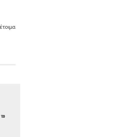
 έτοιμα
 το