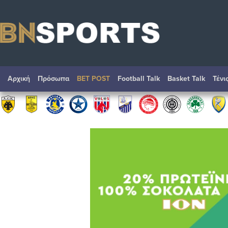
Αρχική
Πρόσωπα
BET POST
Football Talk
Basket Talk
Τένι