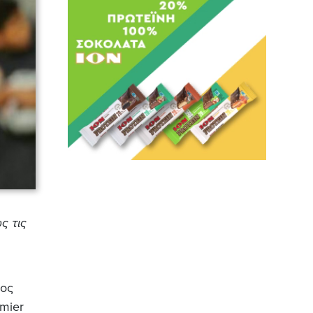
ς τις
γος
mier