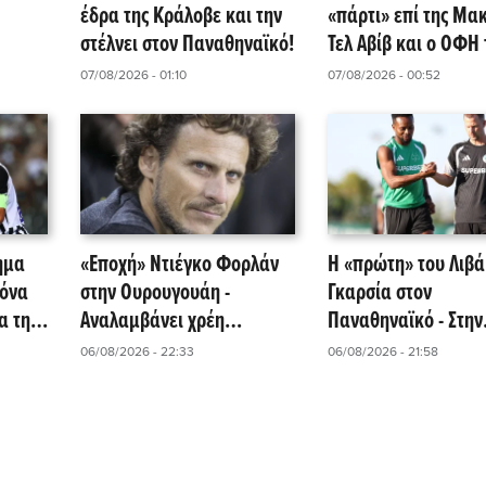
έδρα της Κράλοβε και την
«πάρτι» επί της Μα
στέλνει στον Παναθηναϊκό!
Τελ Αβίβ και ο ΟΦΗ τ
περιμένει!
07/08/2026 - 01:10
07/08/2026 - 00:52
ημα
«Εποχή» Ντιέγκο Φορλάν
Η «πρώτη» του Λιβά
κόνα
στην Ουρουγουάη -
Γκαρσία στον
α την
Αναλαμβάνει χρέη
Παναθηναϊκό - Στην
λλες!
προπονητή ο «θρύλος» της
αποστολή για τη ρε
06/08/2026 - 22:33
06/08/2026 - 21:58
«Σελέστε»!
την ΤΣΣΚΑ 1948!