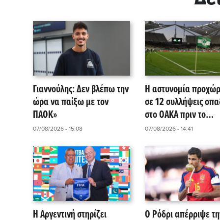
Γιαννούλης: Δεν βλέπω την
Η αστυνομία προχώ
ώρα να παίξω με τον
σε 12 συλλήψεις οπ
ΠΑΟΚ»
στο ΟΑΚΑ πριν το
Παναθηναϊκός – ΤΣΣ
07/08/2026 - 15:08
07/08/2026 - 14:41
1948
Η Αργεντινή στηρίζει
Ο Ρόδρι απέρριψε τη