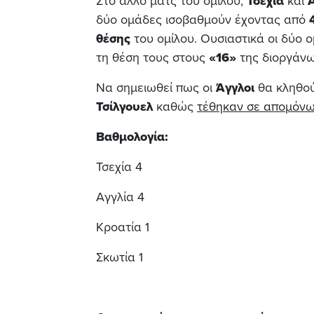
Στο άλλο ματς του ομίλου,
Τσεχία
και
δύο ομάδες ισοβαθμούν έχοντας από
θέσης
του ομίλου. Ουσιαστικά οι δύο 
τη θέση τους στους
«16»
της διοργάνω
Να σημειωθεί πως οι
Άγγλοι
θα κληθού
Τσίλγουελ
καθώς
τέθηκαν σε απομόν
Βαθμολογία:
Τσεχία 4
Αγγλία 4
Κροατία 1
Σκωτία 1