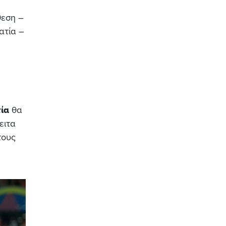
θεση –
ατία –
ία
θα
ειτα
τους