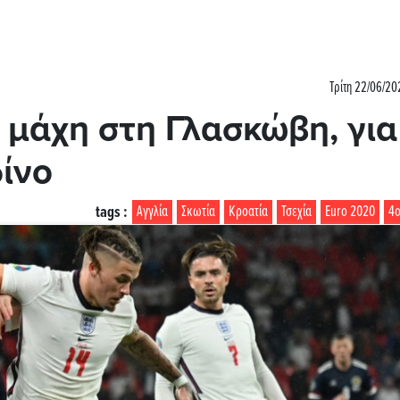
Τρίτη 22/06/20
μάχη στη Γλασκώβη, για
ίνο
tags :
Αγγλία
Σκωτία
Κροατία
Τσεχία
Euro 2020
4ο