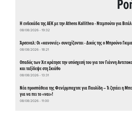
Ρo
Η ενδεκάδα της ΑΕΚ με την Athens Kallithea - Ντεμπούτο για Βιτάλ
08/08/2026 - 19:32
Άρσεναλ: Οι «κανονιές» συνεχίζονται - Δικός της ο Μπρούνο Γκιμ
08/08/2026 - 18:21
Οπαδός των Χιτ κράτησε την υπόσχεσή του για τον Γιάννη Αντετο
και ταξίδεψε στη Σκιάθο
08/08/2026 - 13:31
Νέα προσπάθεια της Φενέρμπαχτσε για Παυλίδη – Τι ζητάει η Μπ
για να πει το «ναι»!
08/08/2026 - 11:00