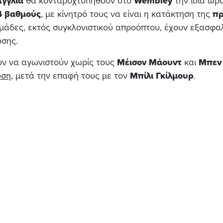
Αγγλία
θα κονταροχτυπηθούν στο
Wembley
την ίδια ώρα
4
βαθμούς
, με κίνητρό τους να είναι η κατάκτηση της
π
ομάδες, εκτός συγκλονιστικού απροόπτου, έχουν εξασφαλ
σης.
ν να αγωνιστούν χωρίς τους
Μέισον Μάουντ
και
Μπεν
ωση
, μετά την επαφή τους με τον
Μπίλι Γκίλμουρ
.