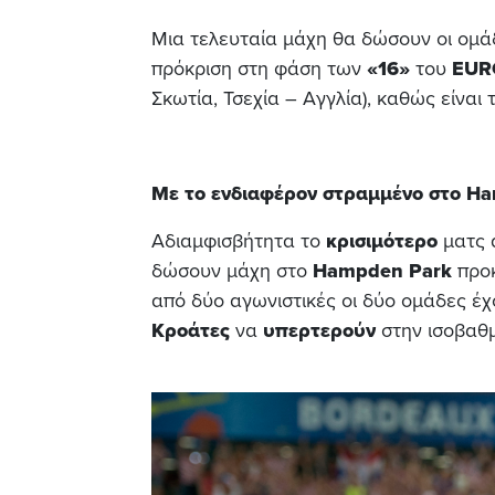
Μια τελευταία μάχη θα δώσουν οι ομ
πρόκριση στη φάση των
«16»
του
EUR
Σκωτία, Τσεχία – Αγγλία), καθώς είναι
Με το ενδιαφέρον στραμμένο στο
Ha
Αδιαμφισβήτητα το
κρισιμότερο
ματς 
δώσουν μάχη στο
Hampden
Park
προκ
από δύο αγωνιστικές οι δύο ομάδες έ
Κροάτες
να
υπερτερούν
στην ισοβαθμ