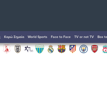
ς
Καρώ Σημαία
World Sports
Face to Face
TV or not TV
Box t