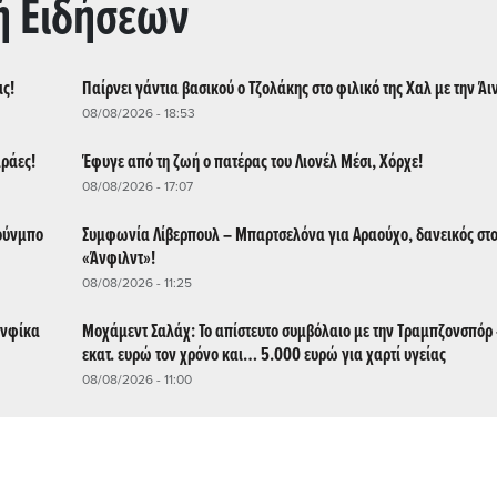
ή Ειδήσεων
ις!
Παίρνει γάντια βασικού ο Τζολάκης στο φιλικό της Χαλ με την Άι
08/08/2026 - 18:53
αράες!
Έφυγε από τη ζωή ο πατέρας του Λιονέλ Μέσι, Χόρχε!
08/08/2026 - 17:07
κούνμπο
Συμφωνία Λίβερπουλ – Μπαρτσελόνα για Αραούχο, δανεικός στ
«Άνφιλντ»!
08/08/2026 - 11:25
ενφίκα
Μοχάμεντ Σαλάχ: Το απίστευτο συμβόλαιο με την Τραμπζονσπόρ
εκατ. ευρώ τον χρόνο και… 5.000 ευρώ για χαρτί υγείας
08/08/2026 - 11:00