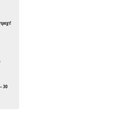
ντραχτ!
ο
 – 30