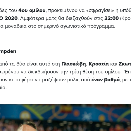
άδες του
4ου ομίλου
, προκειμένου να «σφραγίσει» η υπό
O 2020
. Αμφότερα ματς θα διεξαχθούν στις
22:00
(Κρο
 τα μοναδικά στο σημερινό αγωνιστικό πρόγραμμα.
mpden
από τα δύο είναι αυτό στη
Γλασκώβη
.
Κροατία
και
Σκωτ
ειμένου να διεκδικήσουν την τρίτη θέση του ομίλου. Έπ
χουν καταφέρει να μαζέψουν μόλις από
έναν
βαθμό
, με 
ία.