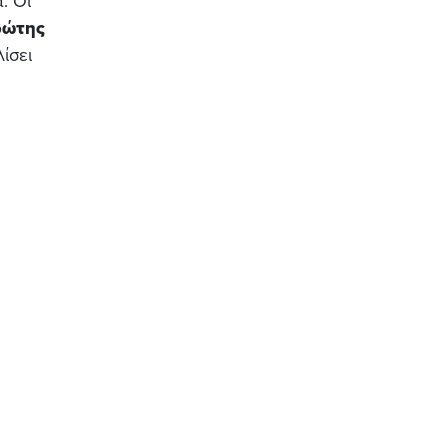
. Οι
ρώτης
ίσει