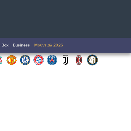
o Box
Βusiness
Μουντιάλ 2026